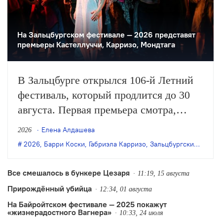
На Зальцбургском фестивале — 2026 представят
премьеры Кастеллуччи, Карризо, Мондтага
В Зальцбурге открылся 106-й Летний
фестиваль, который продлится до 30
августа. Первая премьера смотра,
«Кармен» в постановке
Елена Алдашева
2026
соосновательницы Peeping Tom
2026
,
Барри Коски
,
Габриэла Карризо
,
Зальцбургский фестиваль
Габриэлы Карризо и дирижёра Теодора
Курентзиса, будет представлена
Все смешалось в бункере Цезаря
11:19, 15 августа
зрителям уже 26 июля.
Прирождённый убийца
12:34, 01 августа
На Байройтском фестивале — 2025 покажут
«жизнерадостного Вагнера»
10:33, 24 июля