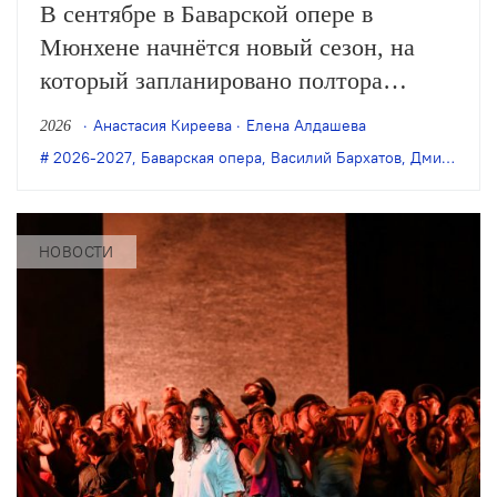
В сентябре в Баварской опере в
Мюнхене начнётся новый сезон, на
который запланировано полтора
десятка оперных и балетных премьер,
Анастасия Киреева
Елена Алдашева
2026
в том числе завершение вагнеровской
2026-2027
,
Баварская опера
,
Василий Бархатов
,
Дмитрий Черняков
тетралогии в постановке Тобиаса
Кратцера, а также новые спектакли
Клауса Гута, Дмитрия Чернякова,
НОВОСТИ
Василия Бархатова и…