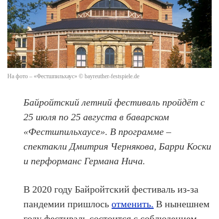
На фото – «Фестшпильхаус» © bayreuther-festspiele.de
Байройтский летний фестиваль пройдёт с
25 июля по 25 августа в баварском
«Фестшпильхаусе». В программе –
спектакли Дмитрия Чернякова, Барри Коски
и перформанс Германа Нича.
В 2020 году Байройтский фестиваль из-за
пандемии пришлось
отменить.
В нынешнем
году фестиваль состоится с соблюдением