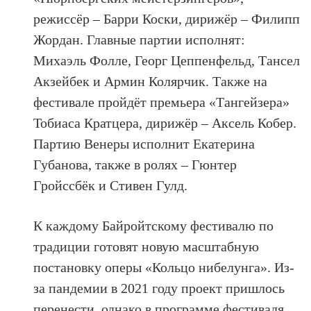
режиссёр – Барри Коски, дирижёр – Филипп
Жордан. Главные партии исполнят:
Михаэль Фолле, Георг Цеппенфельд, Тансел
Акзейбек и Армин Колярчик. Также на
фестивале пройдёт премьера «Тангейзера»
Тобиаса Кратцера, дирижёр – Аксель Кобер.
Партию Венеры исполнит Екатерина
Губанова, также в ролях – Гюнтер
Гройссбёк и Стивен Гулд.
К каждому Байройтскому фестивалю по
традиции готовят новую масштабную
постановку оперы «Кольцо нибелунга». Из-
за пандемии в 2021 году проект пришлось
перенести, однако в программе фестиваля