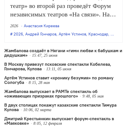
театр» во второй раз проведёт Форум
независимых театров «На связи». На
смотре будут показаны спектакли
Анастасия Киреева
2026
Андрея Гончарова, Артёма Устинова,
2026
,
Андрей Гончаров
,
Артём Устинов
,
Краснодар
,
МУХА те
Сергея Чехова, Николая Русского и
Валентина Киселёва.
Жамбалова создаёт в Нягани «гимн любви к бабушкам и
дедушкам»
15:47, 25 июня
В Москву привезут псковские спектакли Кобелева,
Гончарова, Кулова
13:11, 05 июня
Артём Устинов ставит «хронику безумия» по роману
Сологуба
8:15, 28 мая
Жамбалова выпускает в РАМТе спектакль об
«оживающих призраках прошлого»
9:48, 05 мая
В двух столицах покажут казахские спектакли Тимура
Кулова
10:06, 02 марта
Дмитрий Крестьянкин выпускает форум-спектакль в
«Маяковке»
8:05, 12 февраля