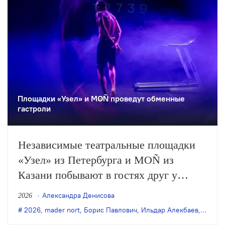
Площадки «Узел» и MOÑ проведут обменные
гастроли
Независимые театральные площадки
«Узел» из Петербурга и MOÑ из
Казани побывают в гостях друг у
друга. Каждая представит по три
Александра Денисова
2026
работы: спектакли «Узла» будут играть
2026
,
mader nort
,
Борис Павлович
,
Ильдар Алекбаев
,
Нурбек
с 20 по 22 августа, а MOÑ покажет