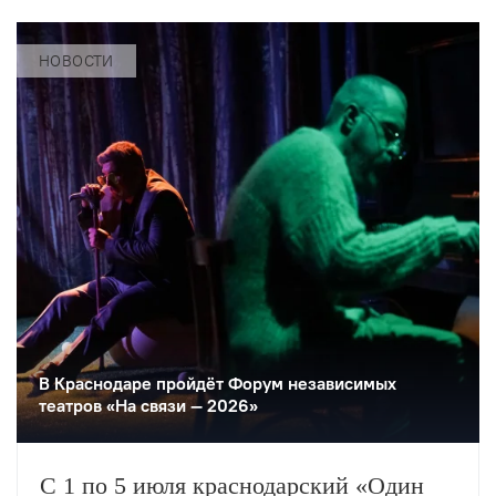
свои постановки в Северной столице
10–13 сентября….
НОВОСТИ
В Краснодаре пройдёт Форум независимых
театров «На связи — 2026»
С 1 по 5 июля краснодарский «Один