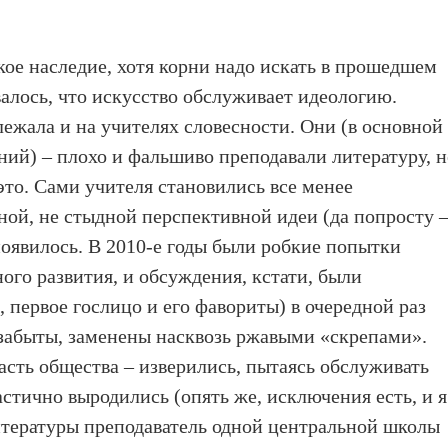
ское наследие, хотя корни надо искать в прошедшем
валось, что искусство обслуживает идеологию.
лежала и на учителях словесности. Они (в основной
ний) – плохо и фальшиво преподавали литературу, 
это. Сами учителя становились все менее
ой, не стыдной перспективной идеи (да попросту 
появилось. В 2010-е годы были робкие попытки
ого развития, и обсуждения, кстати, были
 первое гослицо и его фавориты) в очередной раз
забыты, заменены насквозь ржавыми «скрепами».
асть общества – изверились, пытаясь обслуживать
тично выродились (опять же, исключения есть, и я
литературы преподаватель одной центральной школы