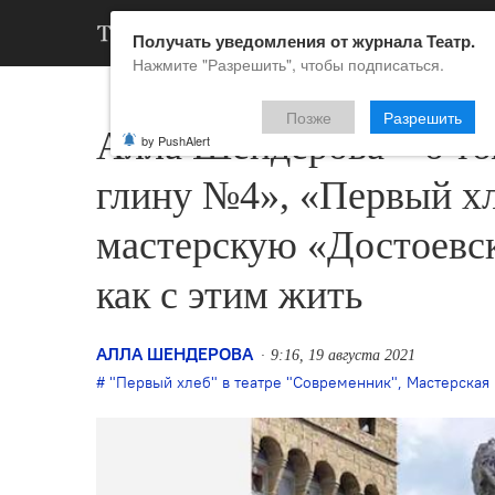
АРХИВ
НОВ
Получать уведомления от журнала Театр.
Нажмите "Разрешить", чтобы подписаться.
Позже
Разрешить
Алла Шендерова – о то
by PushAlert
глину №4», «Первый хл
мастерскую «Достоевск
как с этим жить
АЛЛА ШЕНДЕРОВА
9:16, 19 августа 2021
"Первый хлеб" в театре "Современник"
,
Мастерская