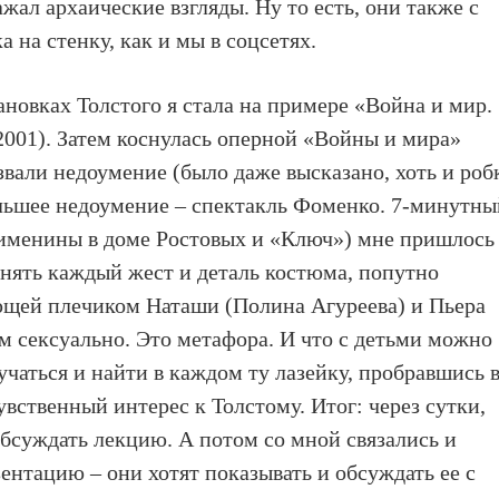
жал архаические взгляды. Ну то есть, они также с
 на стенку, как и мы в соцсетях.
ановках Толстого я стала на примере «Война и мир.
001). Затем коснулась оперной «Войны и мира»
вали недоумение (было даже высказано, хоть и роб
ольшее недоумение – спектакль Фоменко. 7-минутны
(именины в доме Ростовых и «Ключ») мне пришлось
нять каждый жест и деталь костюма, попутно
ющей плечиком Наташи (Полина Агуреева) и Пьера
ом сексуально. Это метафора. И что с детьми можно
учаться и найти в каждом ту лазейку, пробравшись 
вственный интерес к Толстому. Итог: через сутки,
обсуждать лекцию. А потом со мной связались и
ентацию – они хотят показывать и обсуждать ее с