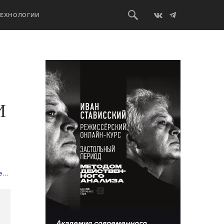
ТЕХНОЛОГИИ
И
во
,
современный театр
Академия современного