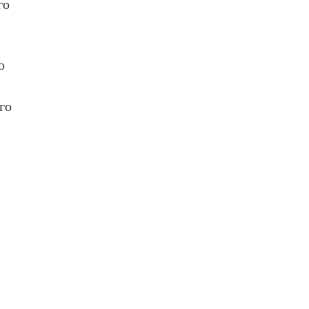
го
о
го