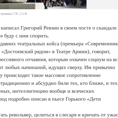
страницы ГЭС-2 в fb
написал Григорий Ревзин в своем посте о скандале
е буду с ним спорить.
едавних театральных кейса (премьера «Современни
«Достоевский рядом» в Театре Армии), говорит,
рессивного отчаяния, которым охвачен социум на в
 от любых начинаний, идущих сверху. Им привычно
му происходит такое массовое сопротивление
 традиционно и абсурдно били тех, кто ближе, и тех
ченых, интеллигенцию вообще и всяческих
од подробно описан в пьесе Горького «Дети
ать револьвер, целиться в слесаря и кричать от ужас