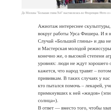
До Москвы "Большая глина №4" выставлялась во Флоренции /Фото со 
Ажиотаж интереснее скульптуры, 
вокруг работы Урса Фишера. И я н
Случай «Большой глины» и два н
и Мастерская молодой режиссуры 
конечно же, о высокой степени аг
уровнях: люди не ждут хорошего
кажется, что народ травят – пото
прививкам. В таких случаях у нас
кто пытался помочь – лекарей, у
примкнувших к ней «жидов» (эпиз
солнца»).
В ответ — вместо того, чтобы хват