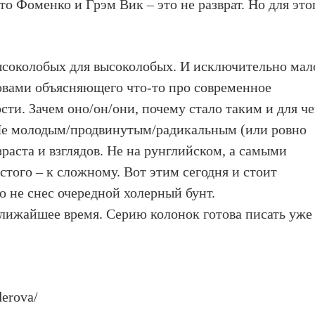
то Фоменко и Грэм Вик – это не разврат. Но для это
ысоколобых для высоколобых. И исключительно мал
овами объясняющего что-то про современное
ости. Зачем оно/он/они, почему стало таким и для че
Не молодым/продвинутым/радикальным (или ровно
зраста и взглядов. Не на рунглийском, а самыми
того – к сложному. Вот этим сегодня и стоит
о не снес очередной холерный бунт.
ближайшее время. Серию колонок готова писать уже
derova/