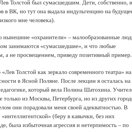
Лев Толстой был сумасшедшим. Дети, собственно, 
ов в ВК, но тут она выдала индульгенцию на будуще
изкого мне человека).
то нынешние «охранители» – малообразованные люд
твом занимаются «сумасшедшие», и что любые
м, а не просвещением, приведу позитивный пример.
 «Лев Толстой как зеркало современного театра» на
сности в Ясной Поляне. После лекции я осталась на
педагогике, который вела Полина Шатохина. Учител
не только из Москвы, Петербурга, но из других город
целом они порадовали меня своей адекватностью. В
й «интеллигентской» (беру в кавычки, без них
де, была избыточная агрессия и нетерпимость – по