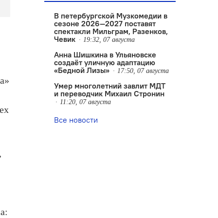
В петербургской Музкомедии в
сезоне 2026—2027 поставят
спектакли Мильграм, Разенков,
Чевик
19:32, 07 августа
Анна Шишкина в Ульяновске
создаëт уличную адаптацию
«Бедной Лизы»
17:50, 07 августа
ка»
Умер многолетний завлит МДТ
и переводчик Михаил Стронин
11:20, 07 августа
сех
Все новости
,
а: