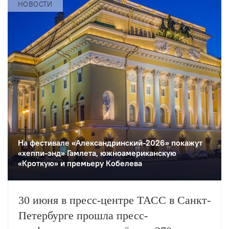
покинул Лев» театра «Пух и прах») и
НОВОСТИ
три новые работы,…
На фестивале «Александринский-2026» покажут
«хеппи-энд» Гамлета, южноамериканскую
«Кроткую» и премьеру Кобелева
30 июня в пресс-центре ТАСС в Санкт-
Петербурге прошла пресс-