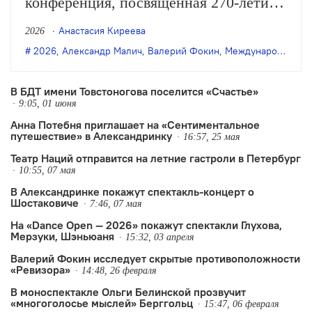
конференция, посвящённая 270-летию
Александринского театра и старту
Анастасия Киреева
2026
XVII Международного театрального
2026
,
Александр Малич
,
Валерий Фокин
,
Международный театральный фестиваль "Александринский"
фестиваля
«Александринский». Художественный
В БДТ имени Товстоногова поселится «Счастье»
9:05, 01 июня
руководитель Никита Кобелев и
Анна Потебня приглашает на «Сентиментальное
директор театра Александр
путешествие» в Александринку
16:57, 25 мая
Малич подвели итоги сезона и
Театр Наций отправится на летние гастроли в Петербург
рассказали о планах на следующий.
10:55, 07 мая
В Александринке покажут спектакль-концерт о
Шостаковиче
7:46, 07 мая
На «Dance Open — 2026» покажут спектакли Глухова,
Мерзуки, Шэньюаня
15:32, 03 апреля
Валерий Фокин исследует скрытые противоположности
«Ревизора»
14:48, 26 февраля
В моноспектакле Ольги Белинской прозвучит
«многоголосье мыслей» Берггольц
15:47, 06 февраля