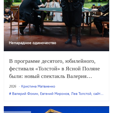
Непарадное одиночество
В программе десятого, юбилейного,
фестиваля «Толстой» в Ясной Поляне
были: новый спектакль Валерия
Фокина с Евгением Мироновым, балет
Кристина Матвиенко
2026
МАМТа, сайт-специфик спектакли
Валерий Фокин
,
Евгений Миронов
,
Лев Толстой
,
сайт специфик
разных лет (например, «Пчеловод»
Кирилла Люкевича и «Дом, который