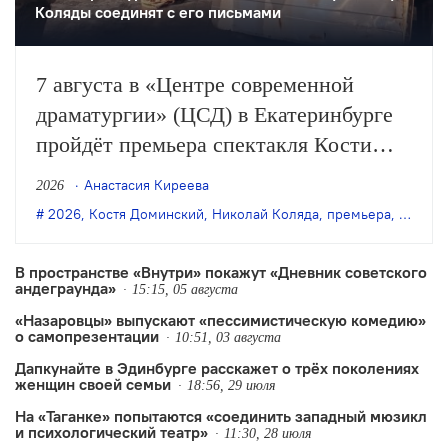
Коляды соединят с его письмами
7 августа в «Центре современной
драматургии» (ЦСД) в Екатеринбурге
пройдёт премьера спектакля Кости
Доминского «Симонов и Кузнецов» по
Анастасия Киреева
2026
одноимённой пьесе Николая Коляды.
2026
,
Костя Доминский
,
Николай Коляда
,
премьера
,
Симоно
В пространстве «Внутри» покажут «Дневник советского
андеграунда»
15:15, 05 августа
«Назаровцы» выпускают «пессимистическую комедию»
о самопрезентации
10:51, 03 августа
Дапкунайте в Эдинбурге расскажет о трёх поколениях
женщин своей семьи
18:56, 29 июля
На «Таганке» попытаются «соединить западный мюзикл
и психологический театр»
11:30, 28 июля