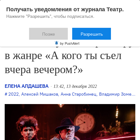
Получать уведомления от журнала Театр.
Нажмите "Разрешить", чтобы подписаться.
Позже
Разрешить
РАМТ выпускает премьеру
by PushAlert
в жанре «А кого ты съел
вчера вечером?»
ЕЛЕНА АЛДАШЕВА
13:42, 13 декабря 2022
2022
,
Алексей Мишаков
,
Анна Старобинец
,
Владимир Зомерфельд