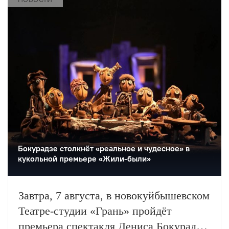
Бокурадзе столкнëт «реальное и чудесное» в
кукольной премьере «Жили-были»
Завтра, 7 августа, в новокуйбышевском
Театре-студии «Грань» пройдёт
премьера спектакля Дениса Бокурадзе