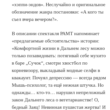
«хэппи-эндов». Неслучайно и оригинальное
обозначение жанра постановки: «А кого ты
съел вчера вечером?».
В описании спектакля РАМТ напоминает
«предлагаемые обстоятельства» истории:
«Комфортной жизни в Дальнем лесу можно
только позавидовать: потягивай себе мухито
в баре „Сучок“, смотри хвостбол по
корневизору, выкладывай модные селфи в
квакаунт. Почуял депрессию — всегда рядом
Мышь-психолог, та ещё нежная штучка. Но
однажды… кто-то… нарушил непреложный
закон Дальнего леса о вегетарианстве! О,
бедный Заяц! Невинная пушистая жертва! И