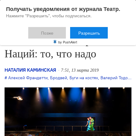
Получать уведомления от журнала Театр.
Нажмите "Разрешить", чтобы подписаться.
Позже
Разрешить
«Стиляги» в Театре
by PushAlert
Наций: то, что надо
НАТАЛИЯ КАМИНСКАЯ
7:51, 13 марта 2019
Алексей Франдетти
,
Бродвей
,
Буги на костях
,
Валерий Тодоровский