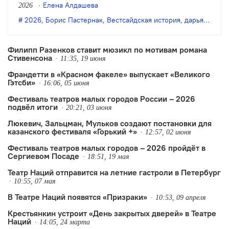
Елена Алдашева
2026
2026
,
Борис Пастернак
,
Вестсайдская история
,
дарья авратинская
Филипп Разенков ставит мюзикл по мотивам романа
Стивенсона
11:35, 19 июня
Франдетти в «Красном факеле» выпускает «Великого
Гэтсби»
16:06, 05 июня
Фестиваль театров малых городов России – 2026
подвёл итоги
20:21, 03 июня
Люкевич, Зальцман, Мульков создают постановки для
казанского фестиваля «Горький +»
12:57, 02 июня
Фестиваль театров малых городов – 2026 пройдёт в
Сергиевом Посаде
18:51, 19 мая
Театр Наций отправится на летние гастроли в Петербург
10:55, 07 мая
В Театре Наций появятся «Призраки»
10:53, 09 апреля
Крестьянкин устроит «День закрытых дверей» в Театре
Наций
14:05, 24 марта