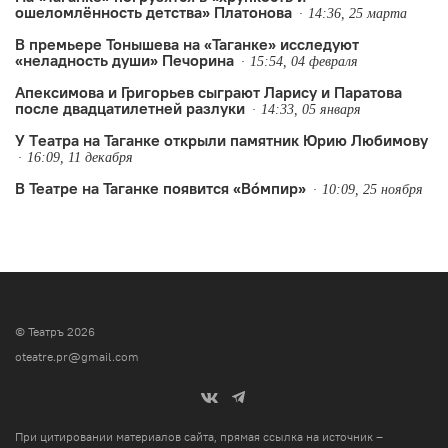
ошеломлённость детства» Платонова
14:36, 25 марта
В премьере Тонышева на «Таганке» исследуют
«неладность души» Печорина
15:54, 04 февраля
Апексимова и Григорьев сыграют Ларису и Паратова
после двадцатилетней разлуки
14:33, 05 января
У Tеатра на Таганке открыли памятник Юрию Любимову
16:09, 11 декабря
В Театре на Таганке появится «Вóмпир»
10:09, 25 ноября
© Театръ 2026
oteatre.pr@gmail.com
При цитировании материалов сайта, прямая ссылка на источник –