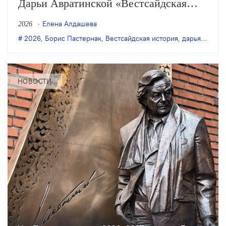
Дарьи Авратинской «Вестсайдская
история».
Елена Алдашева
2026
2026
,
Борис Пастернак
,
Вестсайдская история
,
дарья авратинская
НОВОСТИ