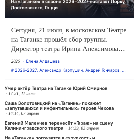
На «Таганке» в сезоне 2026–2027 поставят Лорку,
Достоевского, Гоцци
Сегодня, 21 июля, в московском Театре
на Таганке прошёл сбор труппы.
Директор театра Ирина Апексимова
рассказала о планах на 63-й сезон, в
Елена Алдашева
2026
числе которых — новая работа Андрея
2026-2027
,
Александр Карпушин
,
Андрей Гончаров
,
дарья а
Гончарова, постановки мюзиклов на
основе советской и американской
Умер актёр Театра на Таганке Юрий Смирнов
17:31, 11 июля
киноклассики и премьера с…
Саша Золотовицкий на «Таганке» покажет
«запутавшихся и инфантильных» героев Чехова
14:14, 07 апреля
Евгений Маленчев перенесёт «Гараж» на сцену
Калининградского театра
14:39, 03 апреля
На «Таганке» погрузятся в «хрупкость и