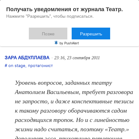
Получать уведомления от журнала Театр.
Нажмите "Разрешить", чтобы подписаться.
Позже
Разрешить
Васильев: Система
by PushAlert
ЗАРА АБДУЛЛАЕВА
23:16, 23 сентября 2011
on stage
,
протагонист
Уровень вопросов, заданных театру
Анатолием Васильевым, требует разговора
не запросто, и даже конспективные тезисы
к такому разговору оборачиваются садом
расходящихся тропок. Но и с линейностью
жизни надо считаться, поэтому «Театр.»
дополняет эссе, прихотливо петляющее