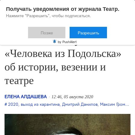
Получать уведомления от журнала Театр.
Нажмите "Разрешить", чтобы подписаться.
Позже
Разрешить
В «Около» выпускают
by PushAlert
«Человека из Подольска»
об истории, везении и
театре
ЕЛЕНА АЛДАШЕВА
12:46, 05 августа 2020
2020
,
выход из карантина
,
Дмитрий Данилов
,
Максим Громов
,
п