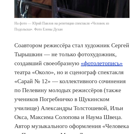
На фото — Юрий Павлов на репетиции спектакля «Человек из
Подольска». Фото Елены Духан
Соавтором режиссёра стал художник Сергей
Тырышкин — не только фотохудожник,
создавший своеобразную
«фотолетопись»
театра «Около», но и сценограф спектакля
«Сарай № 12» — коллективного сочинения
по Пелевину молодых режиссёров (также
учеников Погребничко в Щукинском
училище) Александры Толстошевой, Ильи
Окса, Максима Солопова и Наума Швеца.
Автор музыкального оформления «Человека