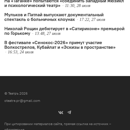
На «Таганке» попытаются «соединить западный мюзикл
и психологический театр»
11:30, 28 июля
Мульков и Патлай выпускают документальный
спектакль о больничных клоунах
17:22, 27 июля
Николай Рощин дебютирует в «Сатириконе» премьерой
по Горькому
13:48, 27 июля
В фестивале «Сенокос-2026» примут участие
Волкострелов, Кубайлат и «Эскизы в пространстве»
16:53, 24 июля
© Театръ 2026
oteatre.pr@gmail.com
При цитировании материалов сайта, прямая ссылка на источник –
обязательна