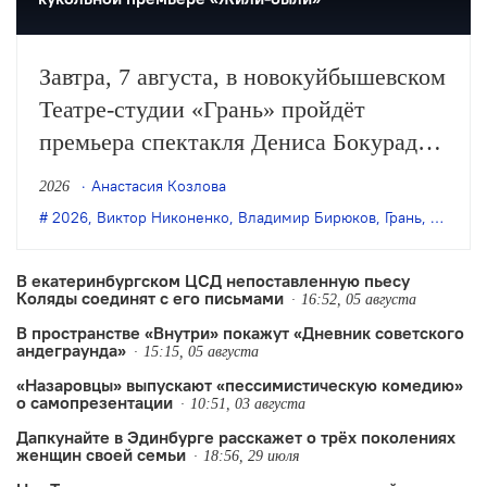
Завтра, 7 августа, в новокуйбышевском
Театре-студии «Грань» пройдёт
премьера спектакля Дениса Бокурадзе
«Жили-были» по пьесе Владимира
Анастасия Козлова
2026
Бирюкова.
2026
,
Виктор Никоненко
,
Владимир Бирюков
,
Грань
,
Денис 
В екатеринбургском ЦСД непоставленную пьесу
Коляды соединят с его письмами
16:52, 05 августа
В пространстве «Внутри» покажут «Дневник советского
андеграунда»
15:15, 05 августа
«Назаровцы» выпускают «пессимистическую комедию»
о самопрезентации
10:51, 03 августа
Дапкунайте в Эдинбурге расскажет о трёх поколениях
женщин своей семьи
18:56, 29 июля