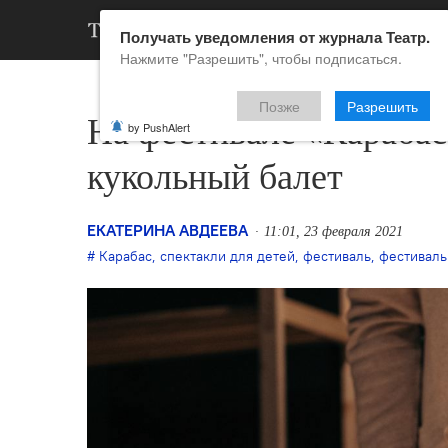
АРХИВ
НОВ
Получать уведомления от журнала Театр.
Нажмите "Разрешить", чтобы подписаться.
Позже
Разрешить
На фестивале «Карабас
by PushAlert
кукольный балет
ЕКАТЕРИНА АВДЕЕВА
11:01, 23 февраля 2021
Карабас
,
спектакли для детей
,
фестиваль
,
фестиваль