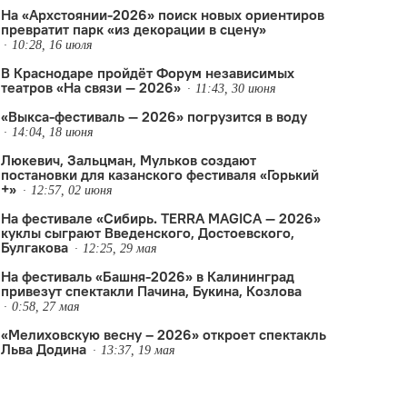
На «Архстоянии-2026» поиск новых ориентиров
превратит парк «из декорации в сцену»
10:28, 16 июля
В Краснодаре пройдёт Форум независимых
театров «На связи — 2026»
11:43, 30 июня
«Выкса-фестиваль — 2026» погрузится в воду
14:04, 18 июня
Люкевич, Зальцман, Мульков создают
постановки для казанского фестиваля «Горький
+»
12:57, 02 июня
На фестивале «Сибирь. TERRA MAGICA — 2026»
куклы сыграют Введенского, Достоевского,
Булгакова
12:25, 29 мая
На фестиваль «Башня-2026» в Калининград
привезут спектакли Пачина, Букина, Козлова
0:58, 27 мая
«Мелиховскую весну – 2026» откроет спектакль
и
,
Максим Филатов
,
Римма Каллингал
,
Сантьяго Табар
,
фестиваль
,
Х
Льва Додина
13:37, 19 мая