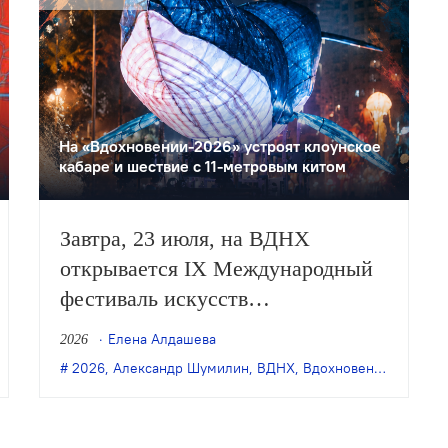
На «Вдохновении-2026» устроят клоунское
кабаре и шествие с 11-метровым китом
Завтра, 23 июля, на ВДНХ
открывается IX Международный
фестиваль искусств
«Вдохновение». Он продлится до
Елена Алдашева
2026
26 июля и объединит спектакли
,
современное искусство
2026
,
Александр Шумилин
,
фестиваль
,
,
Шифра Каждан
ВДНХ
,
Вдохновение
,
Лицеде
разных форматов — от индийской
и китайской хореографии до