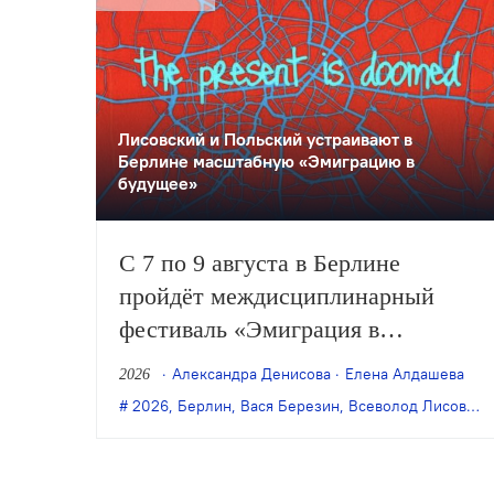
Лисовский и Польский устраивают в
Берлине масштабную «Эмиграцию в
будущее»
С 7 по 9 августа в Берлине
пройдёт междисциплинарный
фестиваль «Эмиграция в
будущее», организованный
Александра Денисова
Елена Алдашева
2026
художником Антоном Польским и
2026
,
Берлин
,
Вася Березин
,
Всеволод Лисовский
режиссёром Всеволодом
Лисовским. В программе — более