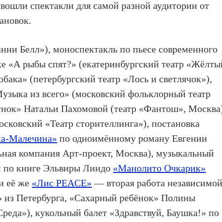
 вошли спектакли для самой разной аудитории от
ановок.
нни Белл»), моноспектакль по пьесе современного
ке «А рыбы спят?» (екатеринбургский театр «Жёлты
обака» (петербургский театр «Лось и светлячок»),
Музыка из всего» (московский фольклорный театр
унок» Натальи Пахомовой (театр «Фантош», Москва)
осковский «Театр сторителлинга»), постановка
на-Малечина»
по одноимённому роману Евгении
ьная компания Арт-проект, Москва), музыкальный
 по книге Эльвиры Линдо
«Манолито Очкарик»
и её же
«Лис PEACE»
— вторая работа независимо
» из Петербурга, «Сахарный ребёнок» Полины
реда»), кукольный балет «Здравствуй, Баушка!» по