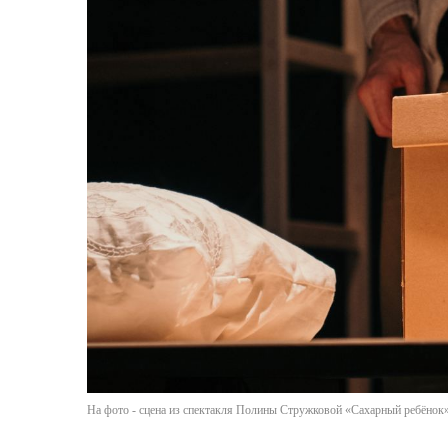
На фото - сцена из спектакля Полины Стружковой «Сахарный ребёнок».