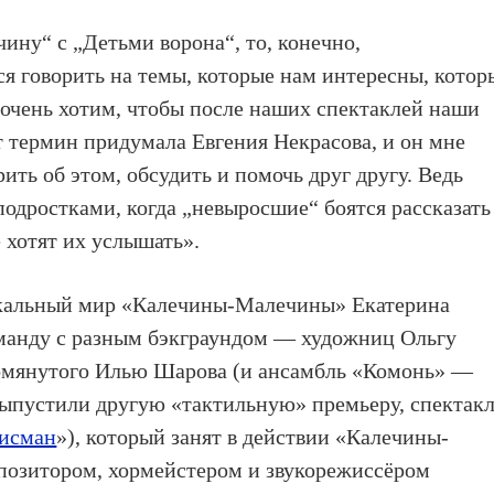
ину“ с „Детьми ворона“, то, конечно,
ся говорить на темы, которые нам интересны, котор
 очень хотим, чтобы после наших спектаклей наши
 термин придумала Евгения Некрасова, и он мне
ить об этом, обсудить и помочь друг другу. Ведь
подростками, когда „невыросшие“ боятся рассказать
е хотят их услышать».
кальный мир «Калечины-Малечины» Екатерина
манду с разным бэкграундом — художниц Ольгу
омянутого Илью Шарова (и ансамбль «Комонь» —
ыпустили другую «тактильную» премьеру, спектак
исман
»), который занят в действии «Калечины-
мпозитором, хормейстером и звукорежиссёром