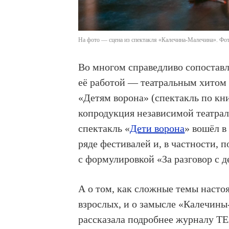
На фото — сцена из спектакля «Калечина-Малечина». Фо
Во многом справедливо сопоставл
её работой — театральным хитом 
«Детям ворона» (спектакль по к
копродукция независимой театра
спектакль «
Дети ворона
» вошёл в
ряде фестивалей и, в частности, 
с формулировкой «За разговор с 
А о том, как сложные темы настоя
взрослых, и о замысле «Калечин
рассказала подробнее журналу ТЕА