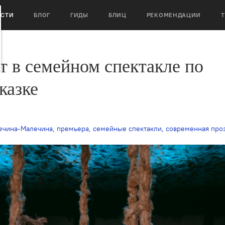
ОСТИ
БЛОГ
ГИДЫ
БЛИЦ
РЕКОМЕНДАЦИИ
т в семейном спектакле по
казке
ечина-Малечина
,
премьера
,
семейные спектакли
,
современная проз