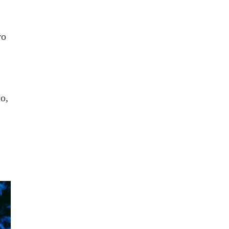
го
о,