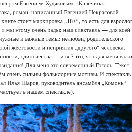
дюсером Евгением Худяковым. „Калечина-
азка, роман, написанный Евгенией Некрасовой
 книге стоит маркировка „18+“, то есть для взросло
, и мы этому очень рады: наш спектакль — для всей
 нужные и важные темы: нелюбви, родительского
ской жестокости и неприятия „другого“ человека,
ности, одиночества — и всё это, что для меня важн
азидания! Для меня это современный Гоголь. Текст
ём очень сильны фольклорные мотивы. И спектакль
сал Илья Шаров, руководитель ансамбля „Комонь“
участвует в нашем спектакле).