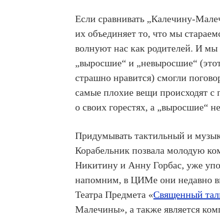
Если сравнивать „Калечину-Малеч
их объединяет то, что мы стараем
волнуют нас как родителей. И мы
„выросшие“ и „невыросшие“ (этот
страшно нравится) смогли поговор
самые плохие вещи происходят с 
о своих горестях, а „выросшие“ н
Придумывать тактильный и музы
Корабельник позвала молодую ко
Никитину и Анну Горбас, уже уп
напомним, в ЦИМе они недавно в
Театра Предмета «
Священный тал
Малечины», а также является ко