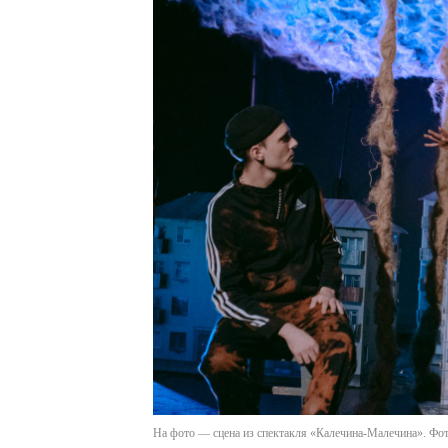
На фото — сцена из спектакля «Калечина-Малечина». Фо