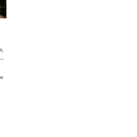
я,
 —
ом