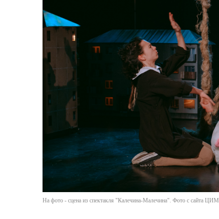
На фото - сцена из спектакля "Калечина-Малечина". Фото с сайта ЦИМ