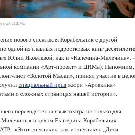
то с сайта ЦИМа.
ение нового спектакля Корабельник с другой
по одной из главных подростковых книг десятилети
ниге Юлии Яковлевой, как и «Калечина-Малечина»,
льной компании «Арт-проект» и ЦИМа). Напомним,
 лонг-лист «Золотой Маски», принял участие в цел
получил
специальный приз
жюри «Арлекина»
детьми о сложных страницах нашей истории».
щего переводятся на язык театра не только для
ы-Малечины» в целом Екатерина Корабельник
ТР.: «Этот спектакль, как и спектакль „Дети