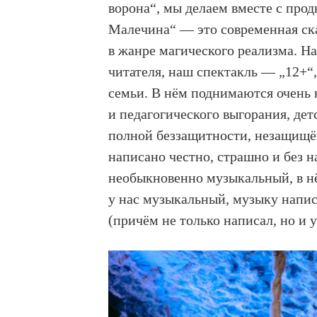
ворона“, мы делаем вместе с про
Малечина“ — это современная ск
в жанре магического реализма. На
читателя, наш спектакль — „12+“
семьи. В нём поднимаются очень
и педагогического выгорания, дет
полной беззащитности, незащищён
написано честно, страшно и без н
необыкновенно музыкальный, в н
у нас музыкальный, музыку напи
(причём не только написал, но и 