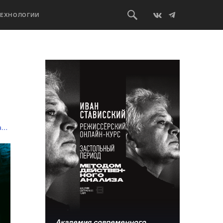
ТЕХНОЛОГИИ
а
,
Татьяна Аксюта
,
театр для подростков
,
ЦИМ
Академия современного