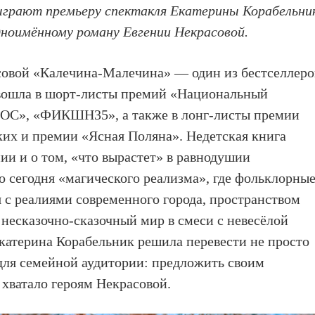
ыграют премьеру спектакля Екатерины Корабельни
дноимённому роману Евгении Некрасовой.
овой «Калечина-Малечина» — один из бестселлеро
а вошла в шорт-листы премий «Национальный
«НОС», «ФИКШН35», а также в лонг-листы премии
их и премии «Ясная Поляна». Недетская книга
ии и о том, «что вырастет» в равнодушии
о сегодня «магического реализма», где фольклорны
 с реалиями современного города, пространством
 несказочно-сказочный мир в смеси с невесёлой
катерина Корабельник решила перевести не просто
а для семейной аудитории: предложить своим
е хватало героям Некрасовой.