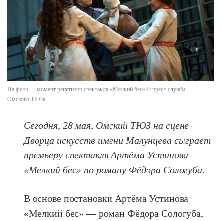
На фото — момент репетиции спектакля «Мелкий бес» © пресс-служба
Омского ТЮЗа
Сегодня, 28 мая, Омский ТЮЗ на сцене
Дворца искусств имени Малунцева сыграет
премьеру спектакля Артёма Устинова
«Мелкий бес» по роману Фёдора Сологуба.
В основе постановки Артёма Устинова
«Мелкий бес» — роман Фёдора Сологуба,