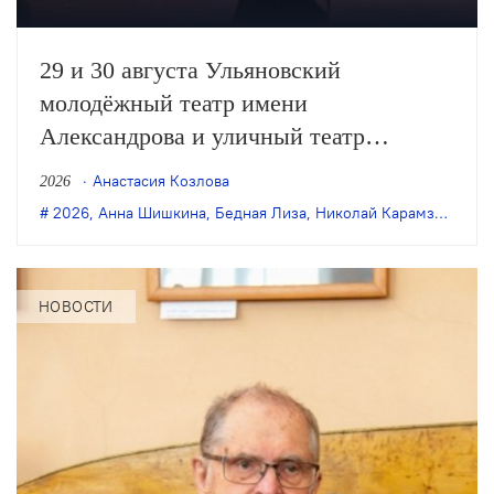
29 и 30 августа Ульяновский
молодёжный театр имени
Александрова и уличный театр
«Странствующие куклы господина
Анастасия Козлова
2026
Пэжо» из Санкт-Петербурга покажут
2026
,
Анна Шишкина
,
Бедная Лиза
,
Николай Карамзин
,
пре
премьеру спектакля Анны Шишкиной
«Бедная Лиза» по одноимённой
повести Карамзина. Постановка
НОВОСТИ
станет одним из центральных событий
театрального фестиваля «Шаг на
улицу».