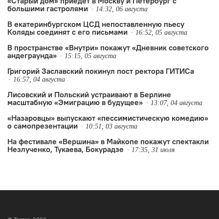
«Старый дом» приедет в Москву и Петербург с
большими гастролями
14:32, 06 августа
В екатеринбургском ЦСД непоставленную пьесу
Коляды соединят с его письмами
16:52, 05 августа
В пространстве «Внутри» покажут «Дневник советского
андеграунда»
15:15, 05 августа
Григорий Заславский покинул пост ректора ГИТИСа
16:57, 04 августа
Лисовский и Польский устраивают в Берлине
масштабную «Эмиграцию в будущее»
13:07, 04 августа
«Назаровцы» выпускают «пессимистическую комедию»
о самопрезентации
10:51, 03 августа
На фестивале «Вершина» в Майкопе покажут спектакли
Незлученко, Тукаева, Бокурадзе
17:35, 31 июля