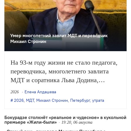
Умер многолетний завлит МДТ и переводчик
Михаил Стронин
На 93-м году жизни не стало педагога,
переводчика, многолетнего завлита
МДТ и соратника Льва Додина,
заслуженного деятеля искусств России
Елена Алдашева
2026
Михаила Стронина. О смерти
2026
,
МДТ
,
Михаил Стронин
,
Петербург
,
утрата
Стронина сообщили нашей редакции
его близкие.
Бокурадзе столкнëт «реальное и чудесное» в кукольной
премьере «Жили-были»
19:20, 06 августа