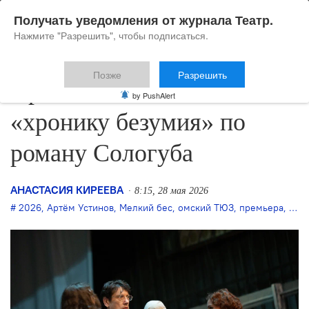
Получать уведомления от журнала Театр.
Нажмите "Разрешить", чтобы подписаться.
Позже
Разрешить
Артём Устинов ставит
by PushAlert
«хронику безумия» по
роману Сологуба
АНАСТАСИЯ КИРЕЕВА
8:15, 28 мая 2026
2026
,
Артём Устинов
,
Мелкий бес
,
омский ТЮЗ
,
премьера
,
Фед