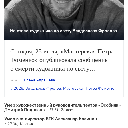
Не стало художника по свету Владислава Фролова
Сегодня, 25 июля, «Мастерская Петра
Фоменко» опубликовала сообщение
о смерти художника по свету
Владислава Фролова. С этим театром
Елена Алдашева
2026
Фролов сотрудничал более четверти
2026
,
Владислав Фролов
,
Мастерская Петра Фоменко
,
утрат
века.
Умер художественный руководитель театра «Особняк»
Дмитрий Поднозов
13:31, 21 июля
Умер экс-директор БТК Александр Калинин
10:56, 15 июля