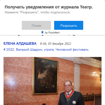
Получать уведомления от журнала Театр.
Нажмите "Разрешить", чтобы подписаться.
Позже
Разрешить
Умер Валерий Шадрин
by PushAlert
ЕЛЕНА АЛДАШЕВА
8:04, 03 декабря 2022
2022
,
Валерий Шадрин
,
утрата
,
Чеховский фестиваль