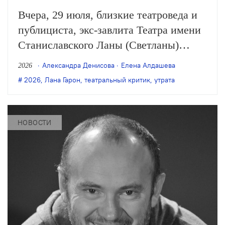
Вчера, 29 июля, близкие театроведа и
публициста, экс-завлита Театра имени
Станиславского Ланы (Светланы)
Гарон опубликовали сообщение о её
Александра Денисова
Елена Алдашева
2026
смерти на странице Гарон в соцсетях.
2026
,
Лана Гарон
,
театральный критик
,
утрата
Ей было 85 лет.
НОВОСТИ