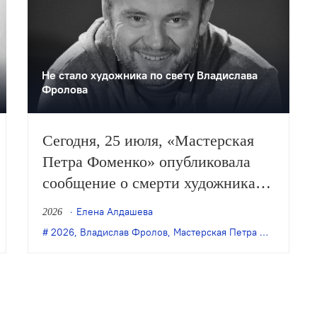
Не стало художника по свету Владислава
Фролова
Сегодня, 25 июля, «Мастерская
Петра Фоменко» опубликовала
сообщение о смерти художника
по свету Владислава Фролова.
Елена Алдашева
2026
С этим театром Фролов
2026
,
Владислав Фролов
,
Мастерская Петра Фоменко
,
у
сотрудничал более четверти века.