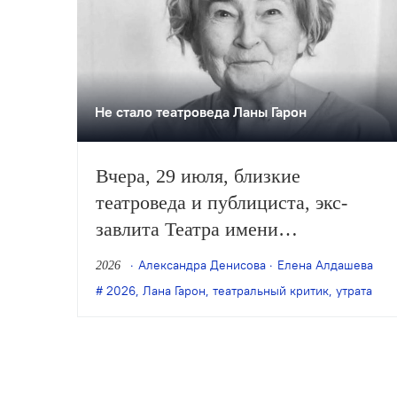
Не стало театроведа Ланы Гарон
Вчера, 29 июля, близкие
театроведа и публициста, экс-
завлита Театра имени
Станиславского Ланы (Светланы)
Александра Денисова
Елена Алдашева
2026
Гарон опубликовали сообщение о
2026
,
Лана Гарон
,
театральный критик
,
утрата
её смерти на странице Гарон в
соцсетях. Ей было 85 лет.