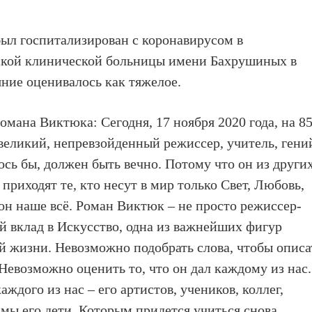
ыл госпитализирован с коронавирусом в
дской клинической больницы имени Бахрушиных в
яние оценивалось как тяжелое.
омана Виктюка: Сегодня, 17 ноября 2020 года, на 85
великий, непревзойденный режиссер, учитель, гени
ось бы, должен быть вечно. Потому что он из други
 приходят те, кто несут в мир только Свет, Любовь,
он наше всё. Роман Виктюк – не просто режиссер-
й вклад в Искусство, одна из важнейших фигур
й жизни. Невозможно подобрать слова, чтобы описа
Невозможно оценить то, что он дал каждому из нас.
ждого из нас – его артистов, учеников, коллег,
е мы его дети. Которым придется учиться снова