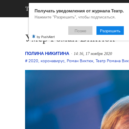
АРХИВ
НОВ
Получать уведомления от журнала Театр.
Нажмите "Разрешить", чтобы подписаться.
Позже
Разрешить
Умер Роман Виктюк
by PushAlert
ПОЛИНА НИКИТИНА
14:16, 17 ноября 2020
2020
,
коронавирус
,
Роман Виктюк
,
Театр Романа Вик