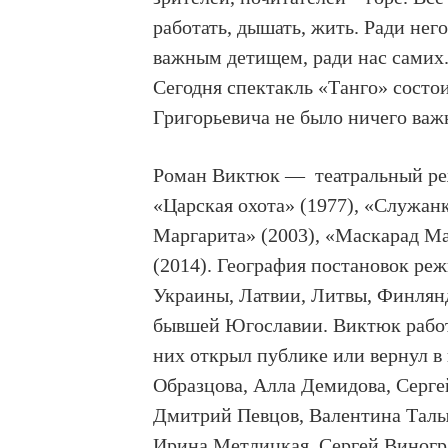
работать, дышать, жить. Ради нег
важным детищем, ради нас самих.
Сегодня спектакль «Танго» состои
Григорьевича не было ничего важ
Роман Виктюк — театральный режи
«Царская охота» (1977), «Служанк
Маргарита» (2003), «Маскарад Мар
(2014). География постановок реж
Украины, Латвии, Литвы, Финлян
бывшей Югославии. Виктюк работ
них открыл публике или вернул в
Образцова, Алла Демидова, Серге
Дмитрий Певцов, Валентина Талы
Ирина Метлицкая, Сергей Виногра