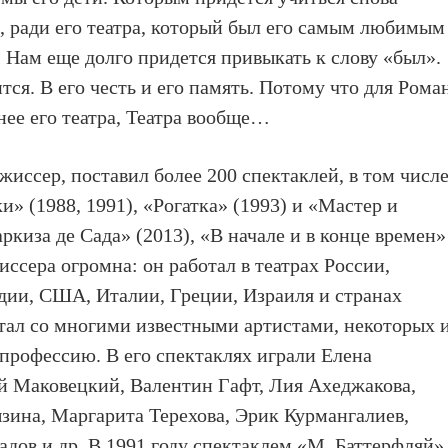
о, ради его театра, который был его самым любимым
 Нам еще долго придется привыкать к слову «был».
тся. В его честь и его память. Потому что для Рома
нее его театра, Театра вообще…
ссер, поставил более 200 спектаклей, в том числ
и» (1988, 1991), «Рогатка» (1993) и «Мастер и
киза де Сада» (2013), «В начале и в конце времен»
иссера огромна: он работал в театрах России,
дии, США, Италии, Греции, Израиля и странах
ал со многими известными артистами, некоторых 
 профессию. В его спектаклях играли Елена
й Маковецкий, Валентин Гафт, Лия Ахеджакова,
зина, Маргарита Терехова, Эрик Курмангалиев,
дов и др. В 1991 году спектаклем «М. Баттерфляй»