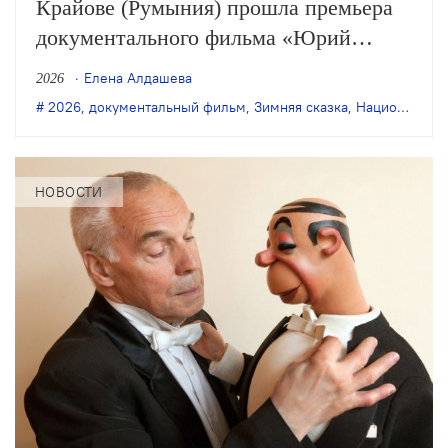
Крайове (Румыния) прошла премьера
документального фильма «Юрий
Бутусов и другие сказки», основанного
Елена Алдашева
2026
на записях репетиций мастера,
2026
,
документальный фильм
,
Зимняя сказка
,
Национальный театр имени Сореску
которые проходили здесь год назад, и
воспоминаниях о нём. Видео
планируют выложить в открытый
НОВОСТИ
доступ.