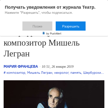
Получать уведомления от журнала Театр.
Нажмите "Разрешить", чтобы подписаться.
Позже
Разрешить
Умер французский
by PushAlert
композитор Мишель
Легран
МАРИЯ ФРАНЦЕВА
10:51, 26 января 2019
композитор
,
Мишель Легран
,
некролог
,
память
,
Шербурские зонтики