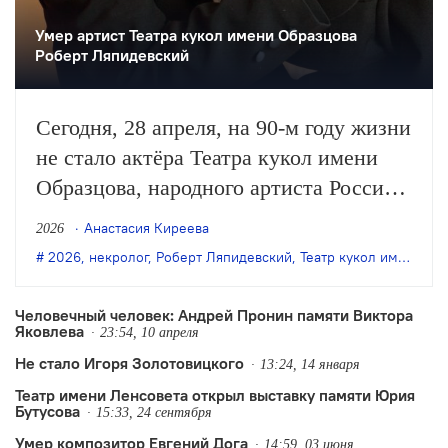
Умер артист Театра кукол имени Образцова
Роберт Ляпидевский
Сегодня, 28 апреля, на 90-м году жизни
не стало актёра Театра кукол имени
Образцова, народного артиста России
Роберта Ляпидевского. Сообщение о
Анастасия Киреева
2026
его смерти было опубликовано на
2026
,
некролог
,
Роберт Ляпидевский
,
Театр кукол имени Образцова
сайте театра.
Человечный человек: Андрей Пронин памяти Виктора
Яковлева
23:54, 10 апреля
Не стало Игоря Золотовицкого
13:24, 14 января
Театр имени Ленсовета открыл выставку памяти Юрия
Бутусова
15:33, 24 сентября
Умер композитор Евгений Дога
14:59, 03 июня