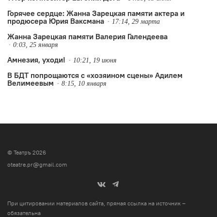
Горячее сердце: Жанна Зарецкая памяти актера и
продюсера Юрия Ваксмана
17:14, 29 марта
Жанна Зарецкая памяти Валерия Галендеева
0:03, 25 января
Амнезия, уходи!
10:21, 19 июня
В БДТ попрощаются с «хозяином сцены» Адилем
Велимеевым
8:15, 10 января
© Театръ 2026
oteatre.pr@gmail.com
При цитировании материалов сайта, прямая ссылка на источник –
обязательна