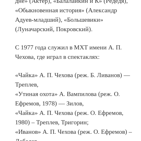
дне» (Актёр), «Балалайкин и К» (Редедя),
«Обыкновенная история» (Александр
Адуев-младший), «Большевики»
(Луначарский, Покровский).
С 1977 года служил в МХТ имени А. П.
Чехова, где играл в спектаклях:
«Чайка» А. П. Чехова (реж. Б. Ливанов) —
Треплев,
«Утиная охота» А. Вампилова (реж. О.
Ефремов, 1978) — Зилов,
«Чайка» А. П. Чехова (реж. О. Ефремов,
1980) – Треплев, Тригорин;
«Иванов» А. П. Чехова (реж. О. Ефремов) –