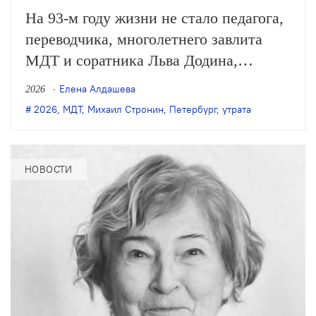
На 93-м году жизни не стало педагога,
переводчика, многолетнего завлита
МДТ и соратника Льва Додина,
заслуженного деятеля искусств России
Елена Алдашева
2026
Михаила Стронина. О смерти
2026
,
МДТ
,
Михаил Стронин
,
Петербург
,
утрата
Стронина сообщили нашей редакции
его близкие.
НОВОСТИ