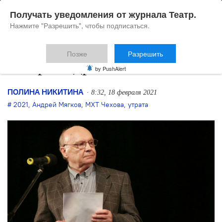
Получать уведомления от журнала Театр.
Нажмите "Разрешить", чтобы подписаться.
Позже
Разрешить
Умер Андрей Мягков
by PushAlert
ПОЛИНА НИКИТИНА
8:32, 18 февраля 2021
2021
,
Андрей Мягков
,
МХТ Чехова
,
утрата