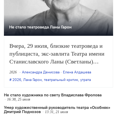
Не стало театроведа Ланы Гарон
Вчера, 29 июля, близкие театроведа и
публициста, экс-завлита Театра имени
Станиславского Ланы (Светланы)
Гарон опубликовали сообщение о её
Александра Денисова
Елена Алдашева
2026
смерти на странице Гарон в соцсетях.
2026
,
Лана Гарон
,
театральный критик
,
утрата
Ей было 85 лет.
Не стало художника по свету Владислава Фролова
16:38, 25 июля
Умер художественный руководитель театра «Особняк»
Дмитрий Поднозов
13:31, 21 июля