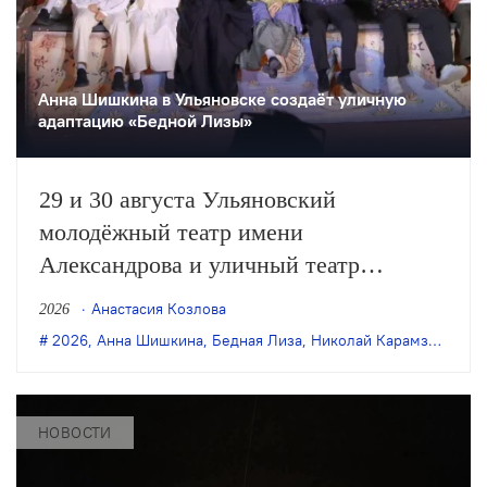
Анна Шишкина в Ульяновске создаëт уличную
адаптацию «Бедной Лизы»
29 и 30 августа Ульяновский
молодёжный театр имени
Александрова и уличный театр
«Странствующие куклы господина
Анастасия Козлова
2026
Пэжо» из Санкт-Петербурга покажут
2026
,
Анна Шишкина
,
Бедная Лиза
,
Николай Карамзин
,
пре
премьеру спектакля Анны Шишкиной
«Бедная Лиза» по одноимённой
повести Карамзина. Постановка
НОВОСТИ
станет одним из центральных событий