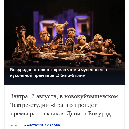
театрального фестиваля «Шаг на
улицу».
Бокурадзе столкнëт «реальное и чудесное» в
кукольной премьере «Жили-были»
Завтра, 7 августа, в новокуйбышевском
Театре-студии «Грань» пройдёт
премьера спектакля Дениса Бокурадзе
«Жили-были» по пьесе Владимира
Анастасия Козлова
2026