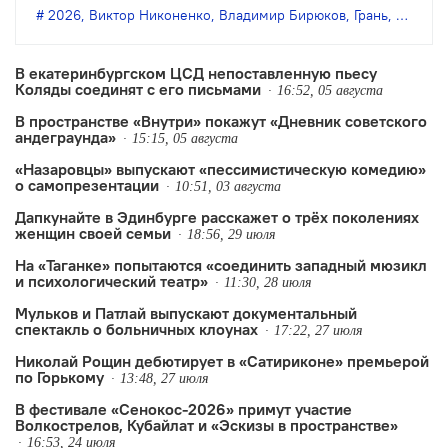
Бирюкова.
2026
,
Виктор Никоненко
,
Владимир Бирюков
,
Грань
,
Денис 
В екатеринбургском ЦСД непоставленную пьесу
Коляды соединят с его письмами
16:52, 05 августа
В пространстве «Внутри» покажут «Дневник советского
андеграунда»
15:15, 05 августа
«Назаровцы» выпускают «пессимистическую комедию»
о самопрезентации
10:51, 03 августа
Дапкунайте в Эдинбурге расскажет о трёх поколениях
женщин своей семьи
18:56, 29 июля
На «Таганке» попытаются «соединить западный мюзикл
и психологический театр»
11:30, 28 июля
Мульков и Патлай выпускают документальный
спектакль о больничных клоунах
17:22, 27 июля
Николай Рощин дебютирует в «Сатириконе» премьерой
по Горькому
13:48, 27 июля
В фестивале «Сенокос-2026» примут участие
Волкострелов, Кубайлат и «Эскизы в пространстве»
16:53, 24 июля