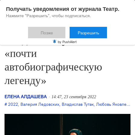
Получать уведомления от журнала Театр.
Нажмите "Разрешить", чтобы подписаться.
Позже
Разрешить
Владислав Тутак ставит
by PushAlert
«почти
автобиографическую
легенду»
ЕЛЕНА АЛДАШЕВА
14:47, 23 сентября 2022
2022
,
Валерия Ледовских
,
Владислав Тутак
,
Любовь Яковлева
,