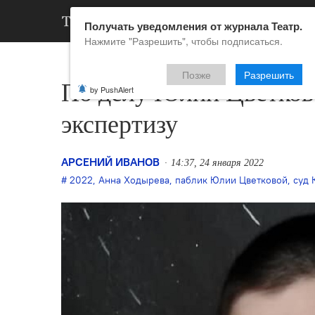
АРХИВ
НОВ
Получать уведомления от журнала Театр.
Нажмите "Разрешить", чтобы подписаться.
Позже
Разрешить
По делу Юлии Цветков
by PushAlert
экспертизу
АРСЕНИЙ ИВАНОВ
14:37, 24 января 2022
2022
,
Анна Ходырева
,
паблик Юлии Цветковой
,
суд 