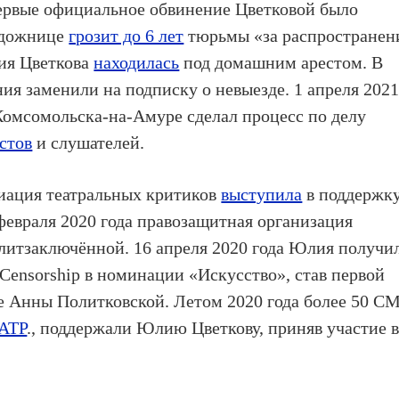
рвые официальное обвинение Цветковой было
удожнице
грозит до 6 лет
тюрьмы «за распространен
ия Цветкова
находилась
под домашним арестом. В
ния заменили на подписку о невыезде.
1 апреля 202
Комсомольска-на-Амуре сделал процесс по делу
стов
и слушателей.
циация театральных критиков
выступила
в поддержк
февраля 2020 года правозащитная организация
тзаключённой. 16 апреля 2020 года Юлия получи
Censorship в номинации «Искусство», став первой
ле Анны Политковской.
Летом 2020 года более 50 С
АТР
., поддержали Юлию Цветкову, приняв участие 