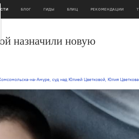
ОСТИ
БЛОГ
ГИДЫ
БЛИЦ
РЕКОМЕНДАЦИИ
ой назначили новую
Комсомольска-на-Амуре
,
суд над Юлией Цветковой
,
Юлия Цветкова