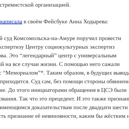
кстремистской организацией.
написала
в своём Фейсбуке Анна Ходырева:
й суд Комсомольска-на-Амуре поручил провести
кспертизу Центру социокультурных экспертиз
ва. Это “легендарный” центр с универсальным
й на все случаи жизни. С помощью него сажали
с “Мемориалом”*. Таким образом, в будущих вывод
 приходится. Суд сам, без помощи стороны обвинени
ние. До этого инициаторами обращения в ЦСЭ были
вания. Так что это прецедент. И это также признан
имеющимся доказательствам после двадцати шести
есть признание её невиновности, каким бы жёстким 