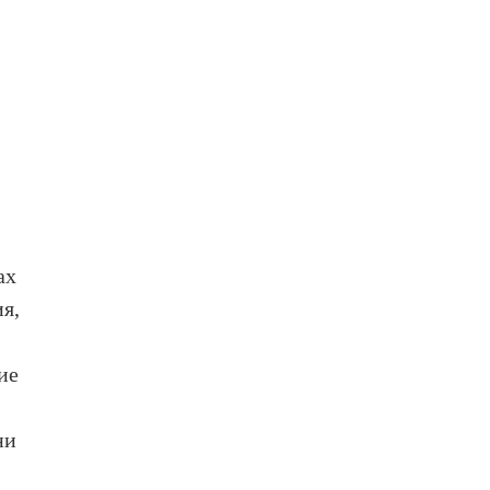
ах
я,
ие
ни