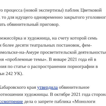
о процесса (новой экспертизы) паблик Цветковой
 то для идущего одновременно закрытого уголовно
чать обвинительный приговор.
ежиссёрка и художница, на счету которой семь
и более десяти театральных постановок, фем-
сомольске-на-Амуре просветительской деятельность
ия «проблемные темы». В январе 2021 года ей в
ия по статье о распространении порнографии в
тьи 242 УК).
 Хабаровского края
утвердила
обвинительное
в отношении художницы.
В октябре 2021 года
сторон
ассмотрение
дела о запрете паблика «Монологи