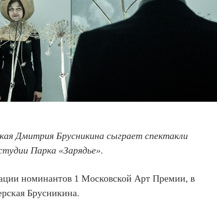
ская Дмитрия Брусникина сыграет спектакли
астудии Парка «Зарядье».
тации номинантов 1 Московской Арт Премии, в
ерская Брусникина.