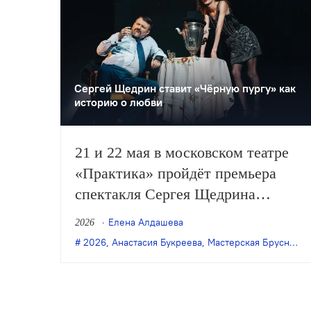
Сергей Щедрин ставит «Чёрную пургу» как
историю о любви
21 и 22 мая в московском театре
«Практика» пройдёт премьера
спектакля Сергея Щедрина
«Чёрная пурга» по пьесе
Елена Алдашева
2026
Анастасии Букреевой.
2026
,
Анастасия Букреева
,
Мастерская Брусникина
Постановка — совместный
проект «Практики» и Мастерской
Брусникина.