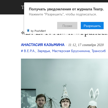
АРХИВ
НОВ
Получать уведомления от журнала Театр.
Нажмите "Разрешить", чтобы подписаться.
Позже
Разрешить
«В. Е. Р. А.» и «Транс
by PushAlert
АНАСТАСИЯ КАЗЬМИНА
11:12, 17 сентября 2020
В.Е.Р.А.
,
Зарядье
,
Мастерская Брусникина
,
Транссиб