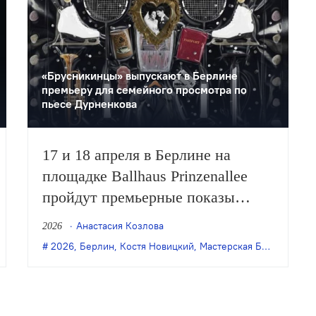
«Брусникинцы» выпускают в Берлине
премьеру для семейного просмотра по
пьесе Дурненкова
17 и 18 апреля в Берлине на
площадке Ballhaus Prinzenallee
пройдут премьерные показы
спектакля Кости Новицкого
Анастасия Козлова
2026
«Extra Life» (12+) по пьесе
,
премьера
2026
,
Сергей Щедрин
,
Берлин
,
Костя Новицкий
,
Театр «Практика»
,
Мастерская Брусникина
,
Чёрная пурга
,
Юлия
,
Михаила Дурненкова.