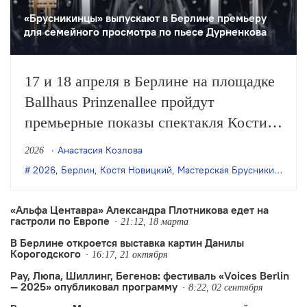
«Брусникинцы» выпускают в Берлине премьеру
для семейного просмотра по пьесе Дурненкова
17 и 18 апреля в Берлине на площадке
Ballhaus Prinzenallee пройдут
премьерные показы спектакля Кости
Новицкого «Extra Life» (12+) по пьесе
Анастасия Козлова
2026
Михаила Дурненкова.
2026
,
Берлин
,
Костя Новицкий
,
Мастерская Брусникина
,
Мих
«Альфа Центавра» Александра Плотникова едет на
гастроли по Европе
21:12, 18 марта
В Берлине откроется выставка картин Данилы
Корогодского
16:17, 21 октября
Рау, Люпа, Шиллинг, Бегенов: фестиваль «Voices Berlin
— 2025» опубликовал программу
8:22, 02 сентября