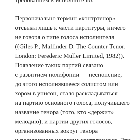
Первоначально термин «контртенор»
отсылал лишь к части партитуры, ничего
не говоря о типе голоса исполнителя
((Giles P., Mallinder D. The Counter Tenor.
London: Ferederic Muller Limited, 1982)).
Появление таких партий связано
с развитием полифонии — песнопение,
до этого исполнявшееся солистом или
хором в унисон, стало раскладываться
на партию основного голоса, получившего
название тенора (того, кто «держит»
мелодию), и партии других голосов,
организованных вокруг тенора
и получивших название контртеноров. Эти