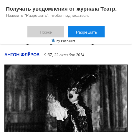
Получать уведомления от журнала Театр.
Нажмите "Разрешить", чтобы подписаться.
Позже
Разрешить
Теноры: про и контра
by PushAlert
АНТОН ФЛЁРОВ
9:37, 22 октября 2014