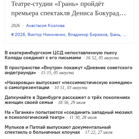
Театре-студии «Грань» пройдёт
премьера спектакля Дениса Бокурадзе
«Жили-были» по пьесе Владимира
Анастасия Козлова
2026
Бирюкова.
2026
,
Виктор Никоненко
,
Владимир Бирюков
,
Грань
,
Денис 
В екатеринбургском ЦСД непоставленную пьесу
Коляды соединят с его письмами
16:52, 05 августа
В пространстве «Внутри» покажут «Дневник советского
андеграунда»
15:15, 05 августа
«Назаровцы» выпускают «пессимистическую комедию»
о самопрезентации
10:51, 03 августа
Дапкунайте в Эдинбурге расскажет о трёх поколениях
женщин своей семьи
18:56, 29 июля
На «Таганке» попытаются «соединить западный мюзикл
и психологический театр»
11:30, 28 июля
Мульков и Патлай выпускают документальный
спектакль о больничных клоунах
17:22, 27 июля