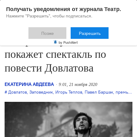
Получать уведомления от журнала Театр.
Нажмите "Разрешить", чтобы подписаться.
Позже
Разрешить
Театр им. Пушкина
by PushAlert
покажет спектакль по
повести Довлатова
ЕКАТЕРИНА АВДЕЕВА
9:01, 21 ноября 2020
Довлатов
,
Заповедник
,
Игорь Теплов
,
Павел Баршак
,
премьера