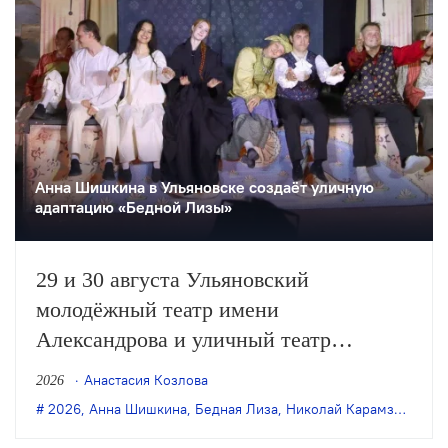
Анна Шишкина в Ульяновске создаëт уличную
адаптацию «Бедной Лизы»
29 и 30 августа Ульяновский
молодёжный театр имени
Александрова и уличный театр
«Странствующие куклы господина
Анастасия Козлова
2026
Пэжо» из Санкт-Петербурга покажут
2026
,
Анна Шишкина
,
Бедная Лиза
,
Николай Карамзин
,
пре
премьеру спектакля Анны Шишкиной