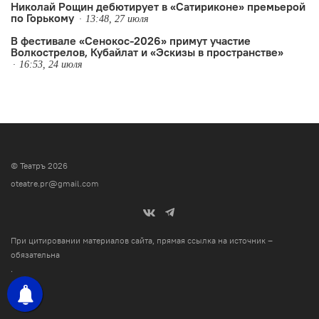
Николай Рощин дебютирует в «Сатириконе» премьерой
по Горькому
13:48, 27 июля
В фестивале «Сенокос-2026» примут участие
Волкострелов, Кубайлат и «Эскизы в пространстве»
16:53, 24 июля
© Театръ 2026
oteatre.pr@gmail.com
При цитировании материалов сайта, прямая ссылка на источник –
обязательна
.