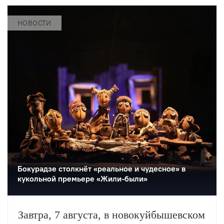
«Бедная Лиза» по одноимённой
повести Карамзина. Постановка
НОВОСТИ
станет одним из центральных событий
театрального фестиваля «Шаг на
улицу».
Бокурадзе столкнëт «реальное и чудесное» в
кукольной премьере «Жили-были»
Завтра, 7 августа, в новокуйбышевском