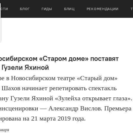
ОСТИ
БЛОГ
ГИДЫ
БЛИЦ
РЕКОМЕНДАЦИИ
осибирском «Старом доме» поставят
 Гузели Яхиной
ре в Новосибирском театре «Старый дом»
 Шахов начинает репетировать спектакль
ану Гузели Яхиной «Зулейха открывает глаза».
инсценировки — Александр Вислов. Премьера
ирована на 21 марта 2019 года.
нваря