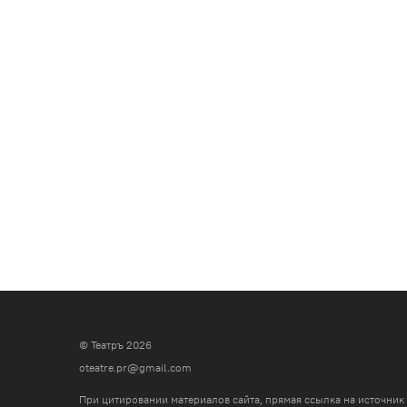
© Театръ 2026
oteatre.pr@gmail.com
При цитировании материалов сайта, прямая ссылка на источник