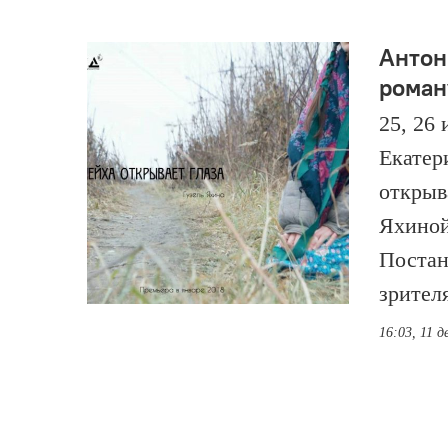
Антон
роман
25, 26
Екатер
открыв
Яхиной
Постан
зрителя
16:03, 11 д