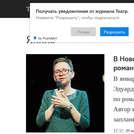
АРХИВ
НОВ
Получать уведомления от журнала Театр.
Нажмите "Разрешить", чтобы подписаться.
Позже
Разрешить
Яхина
by PushAlert
В Нов
роман
В янва
Эдуард
по ром
Автор 
заплан
15:57, 09 я