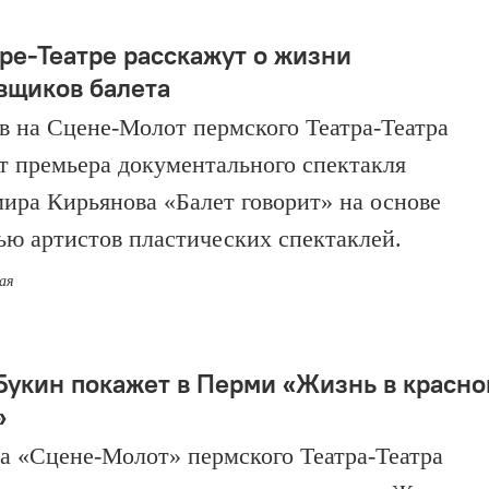
тре-Театре расскажут о жизни
вщиков балета
 в на Сцене-Молот пермского Театра-Театра
т премьера документального спектакля
ира Кирьянова «Балет говорит» на основе
ью артистов пластических спектаклей.
мая
Букин покажет в Перми «Жизнь в красн
»
на «Сцене-Молот» пермского Театра-Театра