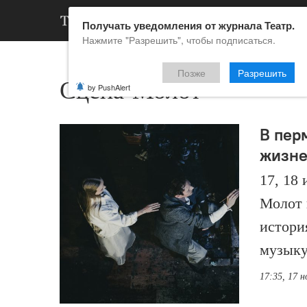
АРХИВ
НОВ
Получать уведомления от журнала Театр.
Нажмите "Разрешить", чтобы подписаться.
Позже
Разрешить
Сцена-Молот
by PushAlert
В пер
жизне
17, 18 
Молот 
истори
музыку
17:35, 17 