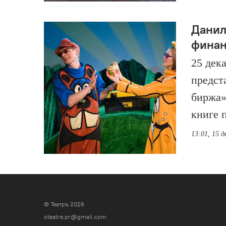
Данил
финан
25 дек
предст
биржа»
книге 
13:01, 15 д
© Театръ 2026
oteatre.pr@gmail.com