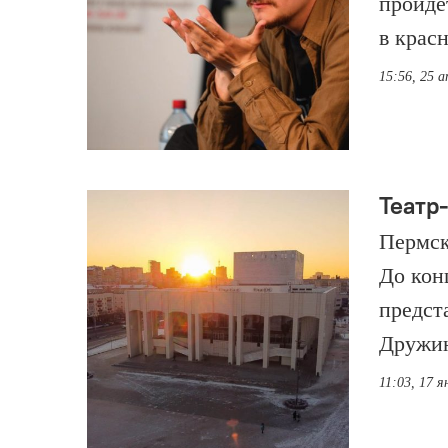
пройдё
в крас
15:56, 25 а
Театр
Пермск
До кон
предст
Дружин
11:03, 17 я