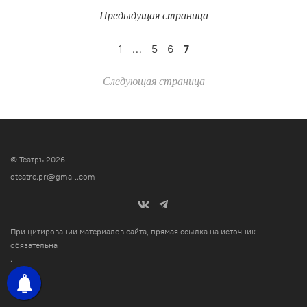
Предыдущая страница
1
…
5
6
7
Следующая страница
© Театръ 2026
oteatre.pr@gmail.com
При цитировании материалов сайта, прямая ссылка на источник –
обязательна
.