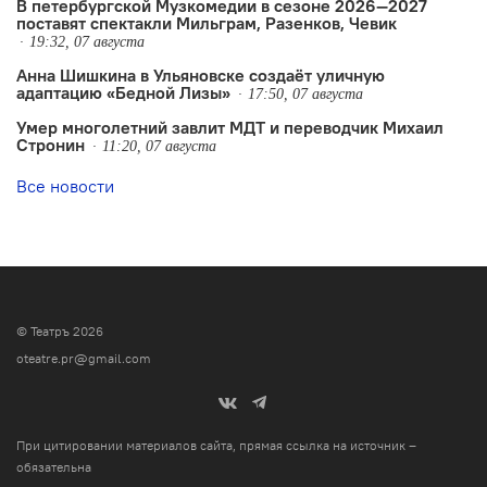
В петербургской Музкомедии в сезоне 2026—2027
поставят спектакли Мильграм, Разенков, Чевик
19:32, 07 августа
Анна Шишкина в Ульяновске создаëт уличную
адаптацию «Бедной Лизы»
17:50, 07 августа
Умер многолетний завлит МДТ и переводчик Михаил
Стронин
11:20, 07 августа
Все новости
© Театръ 2026
oteatre.pr@gmail.com
При цитировании материалов сайта, прямая ссылка на источник –
обязательна