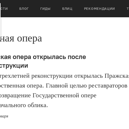
ОСТИ
БЛОГ
ГИДЫ
БЛИЦ
РЕКОМЕНДАЦИИ
ная опера
кая опера открылась после
струкции
трехлетней реконструкции открылась Пражска
рственная опера. Главной целью реставраторов
озвращение Государственной опере
ачального облика.
нваря