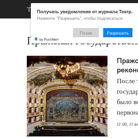
АРХИВ
НОВ
Получать уведомления от журнала Театр.
Нажмите "Разрешить", чтобы подписаться.
Позже
Разрешить
Пражская государствен
by PushAlert
Пражс
рекон
После 
госуда
было в
первон
11:00, 11 я