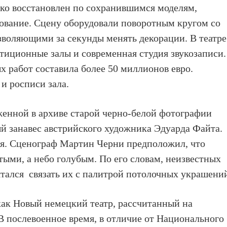
око восстановлен по сохранившимся моделям,
ование. Сцену оборудовали поворотным кругом со
воляющими за секунды менять декорации. В театре
тиционные залы и современная студия звукозаписи.
 работ составила более 50 миллионов евро.
и росписи зала.
женной в архиве старой черно-белой фотографии
й занавес австрийского художника Эдуарда Файта.
пия. Сценограф Мартин Черни предположил, что
отыми, а небо голубым. По его словам, неизвестных
ытался связать их с палитрой потолочных украшени
как Новый немецкий театр, рассчитанный на
 послевоенное время, в отличие от Национального