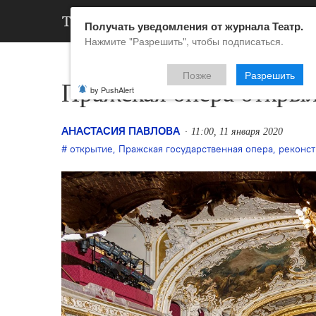
АРХИВ
НОВ
Получать уведомления от журнала Театр.
Нажмите "Разрешить", чтобы подписаться.
Позже
Разрешить
Пражская опера открыл
by PushAlert
АНАСТАСИЯ ПАВЛОВА
11:00, 11 января 2020
открытие
,
Пражская государственная опера
,
реконст