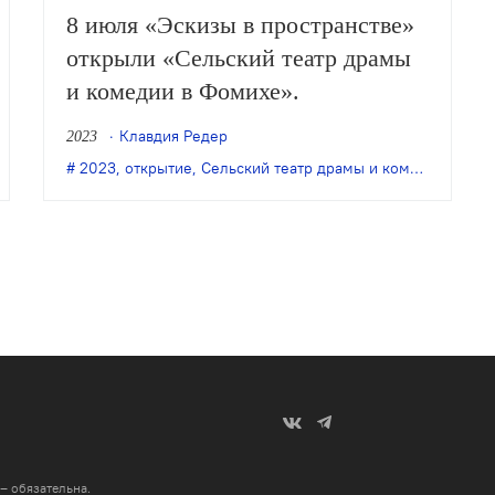
8 июля «Эскизы в пространстве»
открыли «Сельский театр драмы
и комедии в Фомихе».
Клавдия Редер
2023
2023
,
,
открытие
открытие
,
Сельский театр драмы и комедии в Фомихе
 – обязательна
.