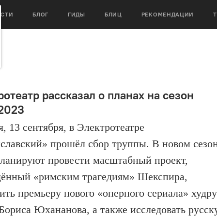
ОСТИ
БЛОГ
ГИДЫ
БЛИЦ
РЕКОМЕНДАЦИИ
ротеатр рассказал о планах на сезон
2023
я, 13 сентября, в Электротеатре
славский» прошёл сбор труппы. В новом сезо
планируют провести масштабный проект,
ённый «римским трагедиям» Шекспира,
ить премьеру нового «оперного сериала» худру
 Бориса Юхананова, а также исследовать русск