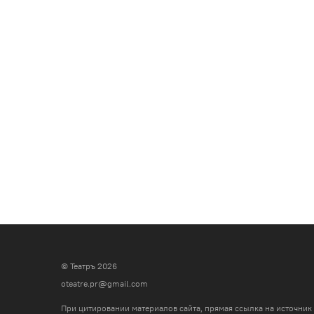
© Театръ 2026
oteatre.pr@gmail.com
При цитировании материалов сайта, прямая ссылка на источник