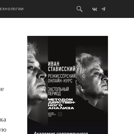
ТЕХНОЛОГИИ
не
ка
ую
Академия современного