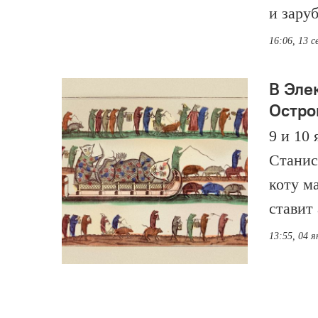
и зару
16:06, 13 
В Эле
Остро
9 и 10
Станис
коту м
ставит
13:55, 04 я