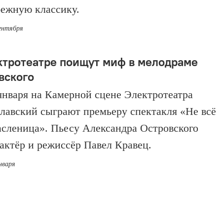
бежную классику.
сентября
ктротеатре поищут миф в мелодраме
вского
 января на Камерной сцене Электротеатра
лавский сыграют премьеру спектакля «Не всё
асленица». Пьесу Александра Островского
 актёр и режиссёр Павел Кравец.
нваря