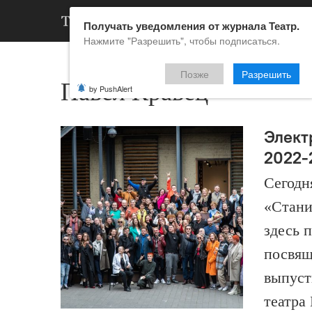
АРХИВ
НОВ
Получать уведомления от журнала Театр.
Нажмите "Разрешить", чтобы подписаться.
Позже
Разрешить
Павел Кравец
by PushAlert
Элект
2022-
Сегодн
«Стани
здесь 
посвящ
выпуст
театра