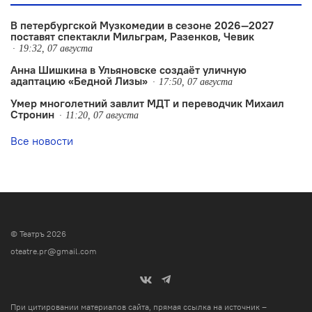
В петербургской Музкомедии в сезоне 2026—2027
поставят спектакли Мильграм, Разенков, Чевик
19:32, 07 августа
Анна Шишкина в Ульяновске создаëт уличную
адаптацию «Бедной Лизы»
17:50, 07 августа
Умер многолетний завлит МДТ и переводчик Михаил
Стронин
11:20, 07 августа
Все новости
© Театръ 2026
oteatre.pr@gmail.com
При цитировании материалов сайта, прямая ссылка на источник –