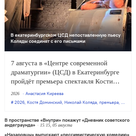
В екатеринбургском ЦСД непоставленную пьесу
Коляды соединят с его письмами
7 августа в «Центре современной
драматургии» (ЦСД) в Екатеринбурге
пройдёт премьера спектакля Кости
Доминского «Симонов и Кузнецов» по
Анастасия Киреева
2026
одноимённой пьесе Николая Коляды.
2026
,
Костя Доминский
,
Николай Коляда
,
премьера
,
Симоно
В пространстве «Внутри» покажут «Дневник советского
андеграунда»
15:15, 05 августа
«Назаровцы» выпускают «пессимистическую комедию»