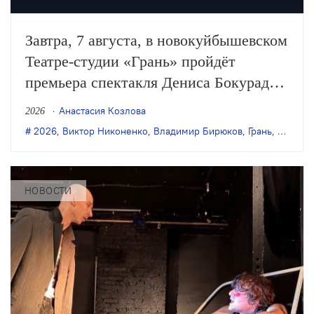
Завтра, 7 августа, в новокуйбышевском
Театре-студии «Грань» пройдёт
премьера спектакля Дениса Бокурадзе
«Жили-были» по пьесе Владимира
Анастасия Козлова
2026
Бирюкова.
2026
,
Виктор Никоненко
,
Владимир Бирюков
,
Грань
,
Денис 
НОВОСТИ