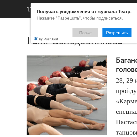
АРХИВ
НОВ
Получать уведомления от журнала Театр.
Нажмите "Разрешить", чтобы подписаться.
Позже
Разрешить
Галя Солодовникова
by PushAlert
Баган
голов
28, 29
пройду
«Карме
специа
Настас
танцов