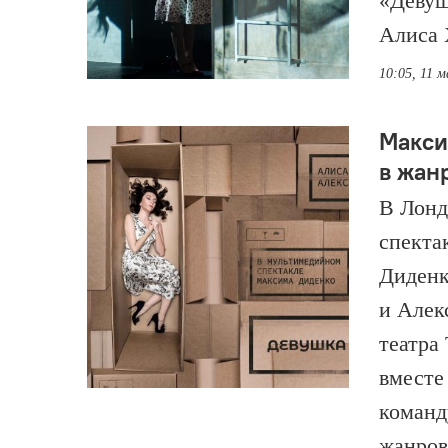
«Девуш
Алиса 
10:05, 11 м
Макси
в жан
В Лонд
спекта
Диденк
и Алек
театра
вместе
команд
жанров