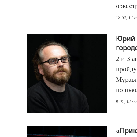
оркест
12:52, 13 
Юрий 
город
2 и 3 
пройду
Мурави
по пье
9:01, 12 м
«Прию