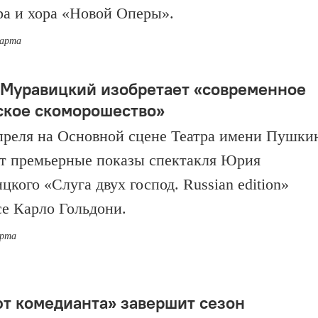
ра и хора «Новой Оперы».
марта
Муравицкий изобретает «современное
ское скоморошество»
апреля на Основной сцене Театра имени Пушки
т премьерные показы спектакля Юрия
цкого «Слуга двух господ. Russian edition»
се Карло Гольдони.
арта
т комедианта» завершит сезон