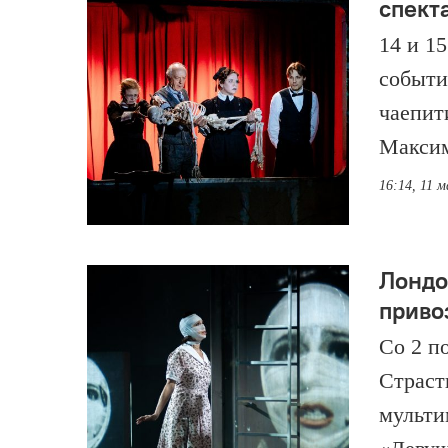
спект
14 и 1
события
чаепит
Максим
16:14, 11 м
Лондо
приво
Со 2 п
Страст
мульти