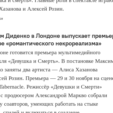
ка и смерть». Главные роли в спектакле играю
Хазанова и Алексей Розин.
ая
м Диденко в Лондоне выпускает премье
ре «романтического некрореализма»
оне готовится премьера мультимедийного
кля «Девушка и Смерть». В постановке Макси
о заняты два артиста — Алиса Хазанова
сей Розин. Премьера — 29 и 30 ноября на сцен
 Tabernacle. Режиссёр «Девушки и Смерти»
 с продюсером Александрой Маркво собрали
у соавторов, умеющих работать на стыке
, стилей и включаться в создание