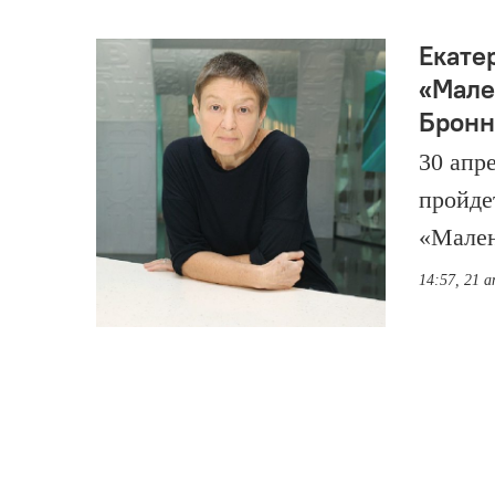
Екате
«Мале
Бронн
30 апр
пройде
«Мален
14:57, 21 а