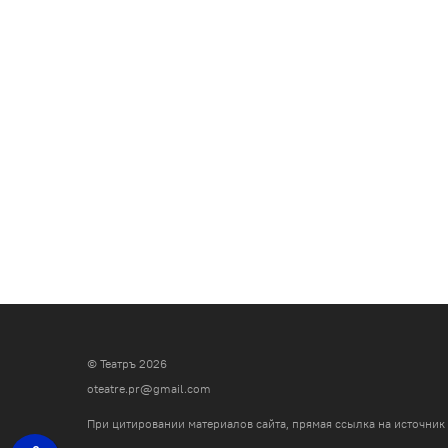
© Театръ 2026
oteatre.pr@gmail.com
При цитировании материалов сайта, прямая ссылка на источник