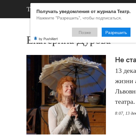
АРХИВ
НОВ
Получать уведомления от журнала Театр.
Нажмите "Разрешить", чтобы подписаться.
Позже
Разрешить
Екатерина Дурова
by PushAlert
Не ст
13 дек
жизни 
Львовн
театра.
8:07, 13 де