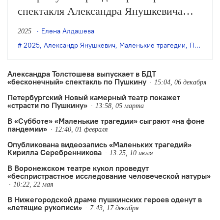
спектакля Александра Янушкевича
«Маленькие трагедии»
Елена Алдашева
2025
по одноимённому драматическому
2025
,
Александр Янушкевич
,
Маленькие трагедии
,
Пермский театр кукол
циклу Пушкина.
Александра Толстошева выпускает в БДТ
«бесконечный» спектакль по Пушкину
15:04, 06 декабря
Петербургский Новый камерный театр покажет
«страсти по Пушкину»
13:58, 05 марта
В «Субботе» «Маленькие трагедии» сыграют «на фоне
пандемии»
12:40, 01 февраля
Опубликована видеозапись «Маленьких трагедий»
Кирилла Серебренникова
13:25, 10 июля
В Воронежском театре кукол проведут
«беспристрастное исследование человеческой натуры»
10:22, 22 мая
В Нижегородской драме пушкинских героев оденут в
«летящие рукописи»
7:43, 17 декабря