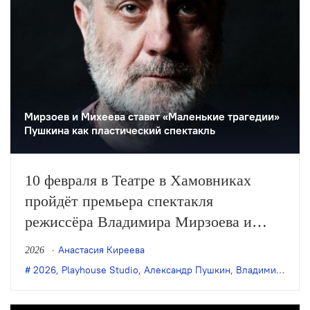
Мирзоев и Михеева ставят «Маленькие трагедии»
Пушкина как пластический спектакль
10 февраля в Театре в Хамовниках
пройдёт премьера спектакля
режиссёра Владимира Мирзоева и
хореографа Ксении Михеевой
Анастасия Киреева
2026
«Маленькие трагедии» по
2026
,
Playhouse Studio
,
Александр Пушкин
,
Владимир Мирзоев
одноимённому циклу Александра
Пушкина. Постановка создана