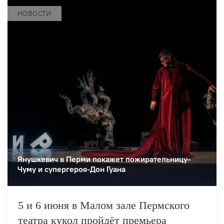
компанией Playhouse Studio.
НОВОСТИ
Янушкевич в Перми покажет пожирательницу-
Чуму и супергероя-Дон Гуана
5 и 6 июня в Малом зале Пермского
театра кукол пройдёт премьера