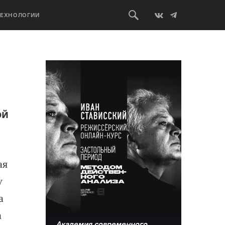
ТЕХНОЛОГИИ
ой
ая
у
а
а
Академия современного