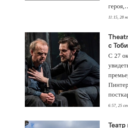
героя,
11:15, 28 н
Theat
с Тоб
С 27 о
увидет
премье
Пинтер
постка
6:57, 25 с
Театр