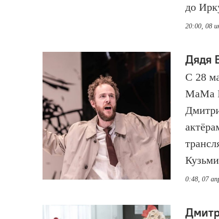
до Ирк
20:00, 08 
Дядя 
С 28 м
MaMa E
Дмитри
актёра
трансл
Кузьми
0:48, 07 ап
Дмитр