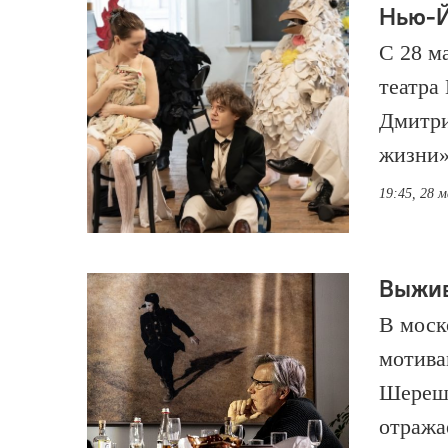
Нью-
С 28 м
театра
Дмитри
жизни»
19:45, 28 
Выжив
В моск
мотива
Шереше
отража