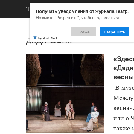
АРХИВ
НОВ
Получать уведомления от журнала Театр.
Нажмите "Разрешить", чтобы подписаться.
Позже
Разрешить
дядя Ваня
by PushAlert
«Здес
«Дядя
весн
В музе
Междун
весна»
или о Ч
также 