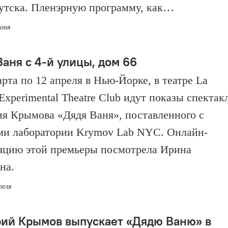
утска. Пленэрную программу, как…
июня
Ваня с 4-й улицы, дом 66
арта по 12 апреля в Нью-Йорке, в театре La
xperimental Theatre Club идут показы спектак
я Крымова «Дядя Ваня», поставленного с
ми лаборатории Krymov Lab NYC. Онлайн-
яцию этой премьеры посмотрела Ирина
на.
реля
ий Крымов выпускает «Дядю Ваню» в