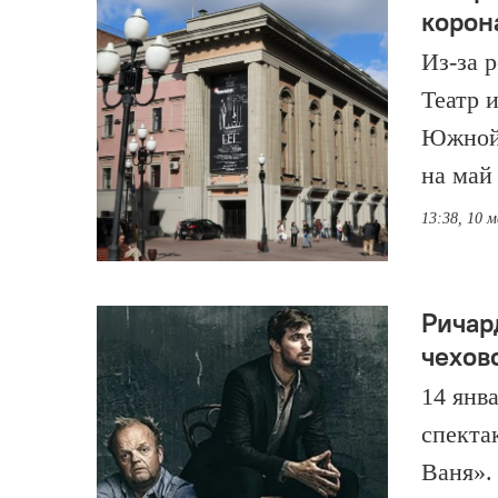
корон
Из-за 
Театр 
Южной 
на май
13:38, 10 
Ричар
чехов
14 янв
спекта
Ваня».