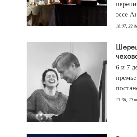
перепи
эссе А
18:07, 22 д
Шереш
чехов
6 и 7 
премье
постан
13:36, 20 