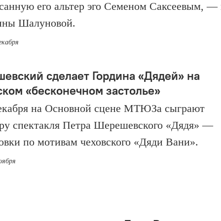
санную его альтер эго Семеном Саксеевым, — 
нны Шалуновой.
екабря
евский сделает Гордина «Дядей» на
ском «бесконечном застолье»
декабря на Основной сцене МТЮЗа сыграют
ру спектакля Петра Шерешевского «Дядя» —
овки по мотивам чеховского «Дяди Вани».
ноября