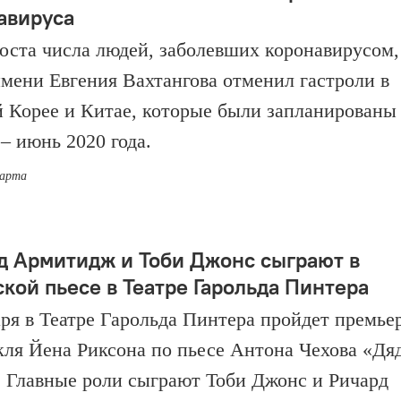
авируса
роста числа людей, заболевших коронавирусом,
имени Евгения Вахтангова отменил гастроли в
Корее и Китае, которые были запланированы
 – июнь 2020 года.
марта
д Армитидж и Тоби Джонс сыграют в
ской пьесе в Театре Гарольда Пинтера
аря в Театре Гарольда Пинтера пройдет премье
кля Йена Риксона по пьесе Антона Чехова «Дя
 Главные роли сыграют Тоби Джонс и Ричард