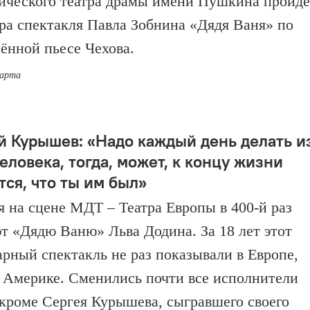
ического театра драмы имени Пушкина пройдё
ра спектакля Павла Зобнина «Дядя Ваня» по
ённой пьесе Чехова.
марта
й Курышев: «Надо каждый день делать и
еловека, тогда, может, к концу жизни
тся, что ты им был»
я на сцене МДТ – Театра Европы в 400-й раз
т «Дядю Ваню» Льва Додина. За 18 лет этот
арный спектакль не раз показывали в Европе,
 Америке. Сменились почти все исполнители
 кроме Сергея Курышева, сыгравшего своего