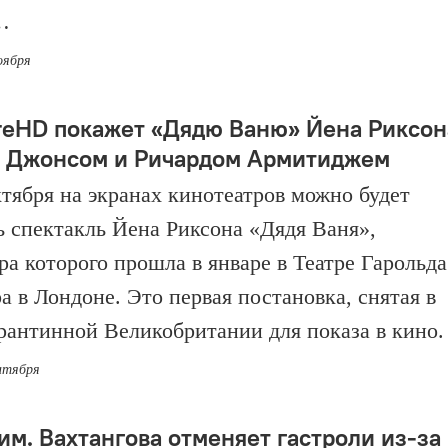
…
оября
reHD покажет «Дядю Ваню» Йена Риксон
и Джонсом и Ричардом Армитиджем
ктября на экранах кинотеатров можно будет
ь спектакль Йена Риксона «Дядя Ваня»,
ра которого прошла в январе в Театре Гарольда
а в Лондоне. Это первая постановка, снятая в
рантинной Великобритании для показа в кино.
ентября
 им. Вахтангова отменяет гастроли из-за