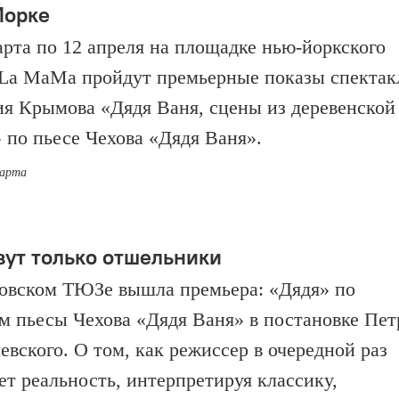
Йорке
арта по 12 апреля на площадке нью-йоркского
 La MaMa пройдут премьерные показы спектак
я Крымова «Дядя Ваня, сцены из деревенской
 по пьесе Чехова «Дядя Ваня».
марта
ут только отшельники
овском ТЮЗе вышла премьера: «Дядя» по
м пьесы Чехова «Дядя Ваня» в постановке Пет
вского. О том, как режиссер в очередной раз
ет реальность, интерпретируя классику,