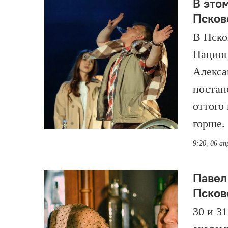
В это
Псков
В Пско
Национ
Алекса
постан
оттого
горше.
9:20, 06 ап
Павел
Псков
30 и 3