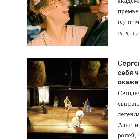
академ
премье
одноим
16:48, 21 
Серге
себя ч
окаже
Сегодн
сыграю
легенд
Азии и
ролей,