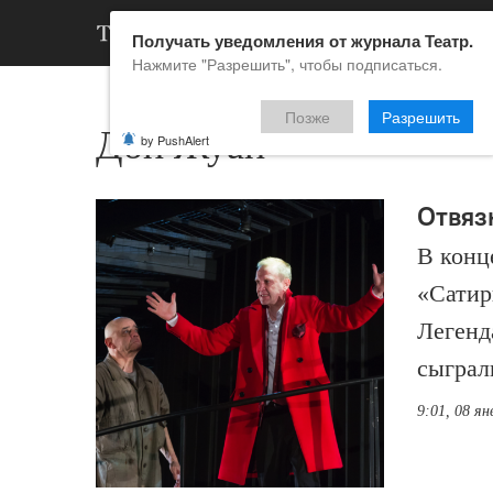
АРХИВ
НОВ
Получать уведомления от журнала Театр.
Нажмите "Разрешить", чтобы подписаться.
Позже
Разрешить
Дон Жуан
by PushAlert
Отвяз
В конц
«Сатир
Легенд
сыграл
9:01, 08 ян