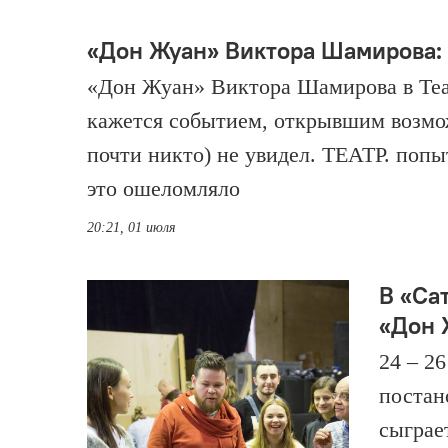
«Дон Жуан» Виктора Шамирова:
«Дон Жуан» Виктора Шамирова в Теа
кажется событием, открывшим возмо
почти никто) не увидел. ТЕАТР. попыт
это ошеломляло
20:21, 01 июля
В «Са
«Дон 
24 – 2
постан
сыграе