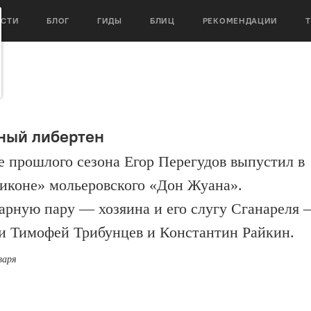
ОСТИ
БЛОГ
ГИДЫ
БЛИЦ
РЕКОМЕНДАЦИИ
ный либертен
е прошлого сезона Егор Перегудов выпустил в
иконе» мольеровского «Дон Жуана».
арную пару — хозяина и его слугу Сганареля
и Тимофей Трибунцев и Константин Райкин.
варя