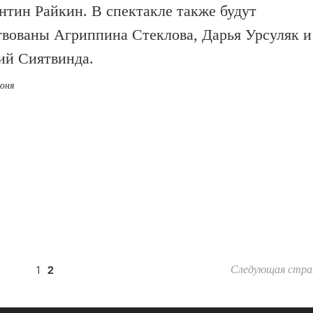
нтин Райкин. В спектакле также будут
твованы Агриппина Стеклова, Дарья Урсуляк и
ий Сиятвинда.
июня
1
2
Следующая стра