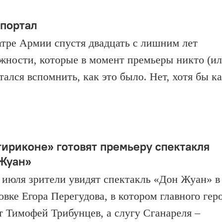
 портал
тре Армии спустя двадцать с лишним лет
жности, которые в момент премьеры никто (и
ался вспомнить, как это было. Нет, хотя бы к
тириконе» готовят премьеру спектакля
Жуан»
6 июля зрители увидят спектакль «Дон Жуан» в
овке Егора Перегудова, в котором главного гер
т Тимофей Трибунцев, а слугу Сганареля –