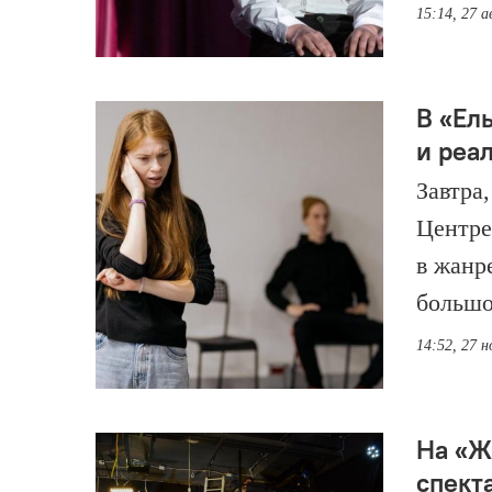
15:14, 27 а
В «Ел
и реа
Завтра
Центре
в жанр
большо
14:52, 27 
На «Ж
спект