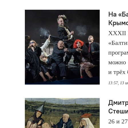
На «Б
Крымо
ХХХII 
«Балти
програ
можно 
и трёх
13:57, 13 
Дмитр
Стеши
26 и 2