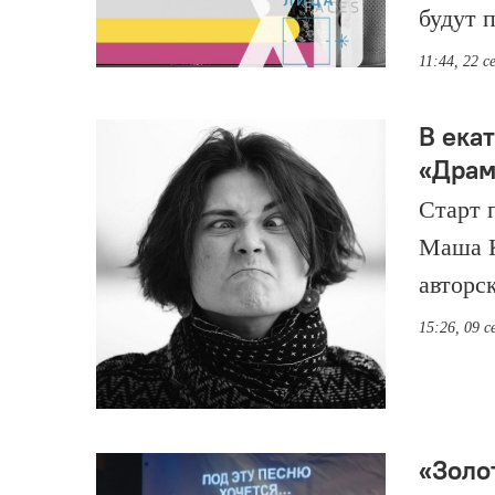
будут 
11:44, 22 
В ека
«Драм
Старт 
Маша К
авторс
15:26, 09 
«Золо