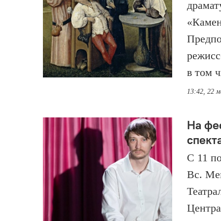
драмат
«Камен
Предпо
режисс
в том 
13:42, 22 
На фе
спект
С 11 п
Вс. Ме
Театра
Центра