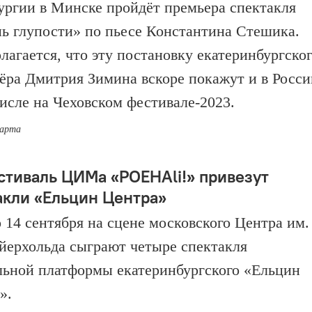
ургии в Минске пройдёт премьера спектакля
ь глупости» по пьесе Константина Стешика.
лагается, что эту постановку екатеринбургско
ёра Дмитрия Зимина вскоре покажут и в Росси
числе на Чеховском фестивале-2023.
марта
стиваль ЦИМа «POEHАli!» привезут
акли «Ельцин Центра»
о 14 сентября на сцене московского Центра им.
йерхольда сыграют четыре спектакля
льной платформы екатеринбургского «Ельцин
».