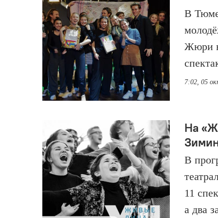
В Тюме
молодё
Жюри в
спекта
7:02, 05 о
На «Ж
Зимин
В прог
театра
11 спе
а два 