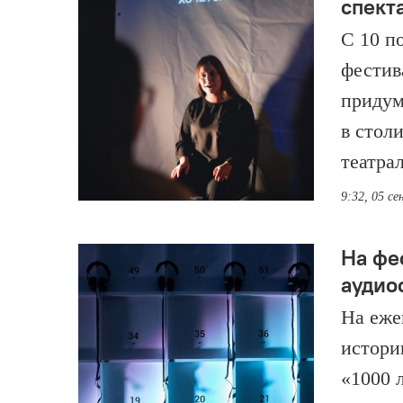
спект
С 10 п
фестив
придум
в стол
театра
9:32, 05 с
На фе
аудио
На еже
истори
«1000 