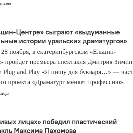
вгуста
ьцин-Центре» сыграют «выдуманные
льные истории уральских драматургов»
, 28 ноября, в екатеринбургском «Ельцин-
» пройдёт премьера спектакля Дмитрия Зимин
е Plug and Play «Я пишу для букваря…» — час
го проекта «Драматург меняет профессию».
ноября
ивых лицах» победил пластический
акль Максима Пахомова