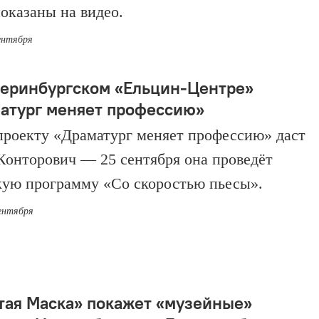
показаны на видео.
сентября
теринбургском «Ельцин-Центре»
атург меняет профессию»
проекту «Драматург меняет профессию» даст
онторович — 25 сентября она проведёт
кую программу «Со скоростью пьесы».
сентября
тая Маска» покажет «музейные»