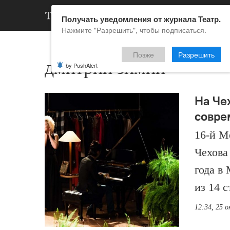
АРХИВ
НОВ
Получать уведомления от журнала Театр.
Нажмите "Разрешить", чтобы подписаться.
Позже
Разрешить
дмитрий зимин
by PushAlert
На Че
совре
16-й М
Чехова
года в
из 14 
12:34, 25 