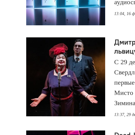
аудиос
13:04, 16 
Дмитр
львиц
С 29 д
Свердл
первые
Мисто 
Зимина
13:37, 29 д