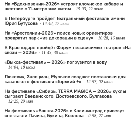
разноформатных событий:
На «Вдохновении-2026» устроят клоунское кабаре и
шествие с 11-метровым китом
перформансы, кинопоказы, лекции,
15:03, 22 июля
В Петербурге пройдёт Театральный фестиваль имени
воркшопы и многое другое.
Юрия Бутусова
14:48, 17 июля
На «Архстоянии-2026» поиск новых ориентиров
превратит парк «из декорации в сцену»
10:28, 16 июля
В Краснодаре пройдёт Форум независимых театров «На
связи — 2026»
11:43, 30 июня
«Выкса-фестиваль — 2026» погрузится в воду
14:04, 18 июня
Люкевич, Зальцман, Мульков создают постановки для
казанского фестиваля «Горький +»
12:57, 02 июня
На фестивале «Сибирь. TERRA MAGICA — 2026» куклы
сыграют Введенского, Достоевского, Булгакова
12:25, 29 мая
На фестиваль «Башня-2026» в Калининград привезут
спектакли Пачина, Букина, Козлова
0:58, 27 мая