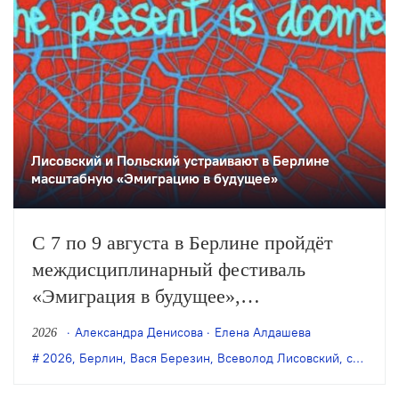
Лисовский и Польский устраивают в Берлине
масштабную «Эмиграцию в будущее»
С 7 по 9 августа в Берлине пройдёт
междисциплинарный фестиваль
«Эмиграция в будущее»,
организованный художником Антоном
Александра Денисова
Елена Алдашева
2026
Польским и режиссёром Всеволодом
2026
,
Берлин
,
Вася Березин
,
Всеволод Лисовский
,
современное искусство
Лисовским. В программе — более 50