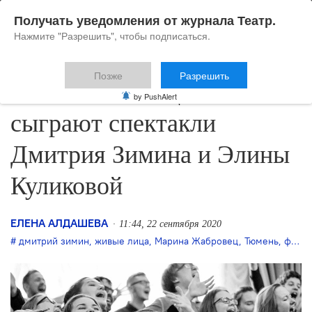
Получать уведомления от журнала Театр.
Нажмите "Разрешить", чтобы подписаться.
Позже
Разрешить
На «Живых лицах»
by PushAlert
сыграют спектакли
Дмитрия Зимина и Элины
Куликовой
ЕЛЕНА АЛДАШЕВА
11:44, 22 сентября 2020
дмитрий зимин
,
живые лица
,
Марина Жабровец
,
Тюмень
,
фестиваль