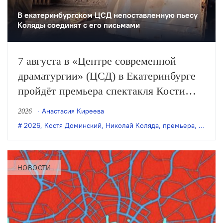
В екатеринбургском ЦСД непоставленную пьесу
Коляды соединят с его письмами
7 августа в «Центре современной
драматургии» (ЦСД) в Екатеринбурге
пройдёт премьера спектакля Кости
Доминского «Симонов и Кузнецов» по
Анастасия Киреева
2026
одноимённой пьесе Николая Коляды.
2026
,
Костя Доминский
,
Николай Коляда
,
премьера
,
Симоно
НОВОСТИ