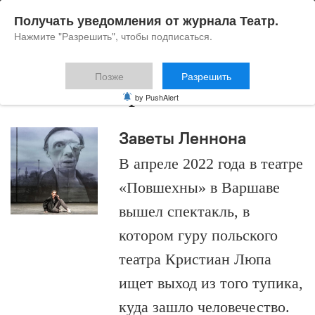
Получать уведомления от журнала Театр.
Нажмите "Разрешить", чтобы подписаться.
Позже
Разрешить
Антонен Арто
by PushAlert
Заветы Леннона
В апреле 2022 года в театре
«Повшехны» в Варшаве
вышел спектакль, в
котором гуру польского
театра Кристиан Люпа
ищет выход из того тупика,
куда зашло человечество.