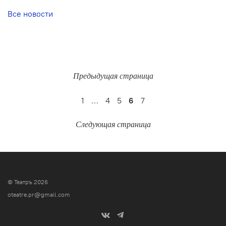
Все новости
Предыдущая страница
1
…
4
5
6
7
Следующая страница
© Театръ 2026
oteatre.pr@gmail.com