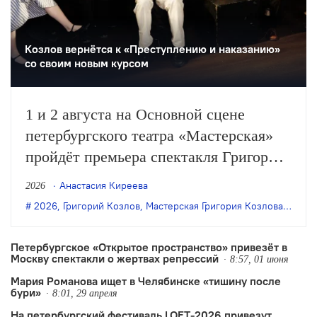
Козлов вернётся к «Преступлению и наказанию»
со своим новым курсом
1 и 2 августа на Основной сцене
петербургского театра «Мастерская»
пройдёт премьера спектакля Григория
Козлова «Преступление и наказание»,
Анастасия Киреева
2026
постановка станет дебютом в театре
2026
,
Григорий Козлов
,
Мастерская Григория Козлова
,
новый
для студентов нового курса режиссёра.
Петербургское «Открытое пространство» привезёт в
Москву спектакли о жертвах репрессий
8:57, 01 июня
Мария Романова ищет в Челябинске «тишину после
бури»
8:01, 29 апреля
На петербургский фестиваль LOFT-2026 привезут