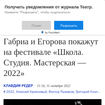
Получать уведомления от журнала Театр.
Нажмите "Разрешить", чтобы подписаться.
Позже
Разрешить
Спектакли Козлова,
by PushAlert
Габриа и Егорова покажут
на фестивале «Школа.
Студия. Мастерская —
2022»
КЛАВДИЯ РЕДЕР
15:54, 31 октября 2022
2022
,
Алексей Крикливый
,
Виктор Рыжаков
,
Григорий Козлов
,
Д