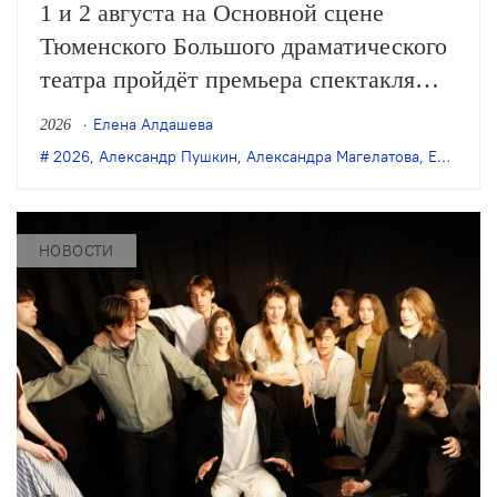
1 и 2 августа на Основной сцене
Тюменского Большого драматического
театра пройдёт премьера спектакля
Романа Габриа «Онегин. Дуэль» (12+)
Елена Алдашева
2026
по мотивам пушкинского романа в
2026
,
Александр Пушкин
,
Александра Магелатова
,
Евгений Онегин
стихах.
НОВОСТИ