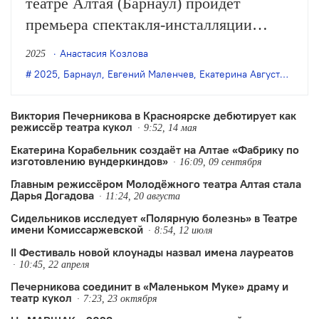
театре Алтая (Барнаул) пройдёт
премьера спектакля-инсталляции
Евгения Маленчева «Через двести,
Анастасия Козлова
2025
триста лет». В основе — истории,
2025
,
Барнаул
,
Евгений Маленчев
,
Екатерина Августеняк
,
Мо
сочинённые барнаульскими
подростками, их разговоры с
Виктория Печерникова в Красноярске дебютирует как
режиссёр театра кукол
режиссёром и драматургом постановки
9:52, 14 мая
Екатерина Корабельник создаёт на Алтае «Фабрику по
Екатериной Августеняк.
изготовлению вундеркиндов»
16:09, 09 сентября
Главным режиссёром Молодёжного театра Алтая стала
Дарья Догадова
11:24, 20 августа
Сидельников исследует «Полярную болезнь» в Театре
имени Комиссаржевской
8:54, 12 июля
II Фестиваль новой клоунады назвал имена лауреатов
10:45, 22 апреля
Печерникова соединит в «Маленьком Муке» драму и
театр кукол
7:23, 23 октября