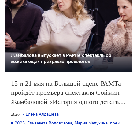
Жамбалова выпускает в РАМТе спектакль об
«оживающих призраках прошлого»
15 и 21 мая на Большой сцене РАМТа
пройдёт премьера спектакля Сойжин
Жамбаловой «История одного детства»
(12+) по одноимённой книге Елизаветы
Елена Алдашева
2026
Водовозовой в инсценировке Марии
2026
,
Елизавета Водовозова
,
Мария Малухина
,
премьера
,
Р
Малухиной.