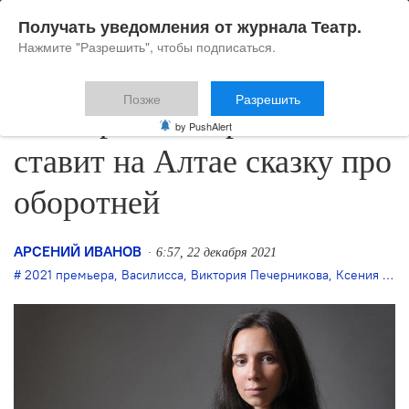
Получать уведомления от журнала Театр.
Нажмите "Разрешить", чтобы подписаться.
Позже
Разрешить
Виктория Печерникова
by PushAlert
ставит на Алтае сказку про
оборотней
АРСЕНИЙ ИВАНОВ
6:57, 22 декабря 2021
2021 премьера
,
Василисса
,
Виктория Печерникова
,
Ксения Кочубей