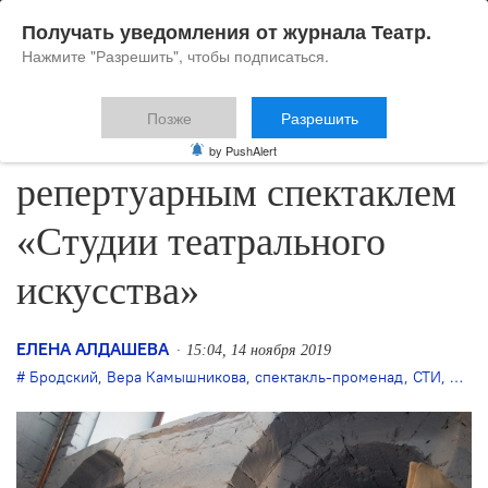
Получать уведомления от журнала Театр.
Нажмите "Разрешить", чтобы подписаться.
Позже
Разрешить
«Шествие» станет
by PushAlert
репертуарным спектаклем
«Студии театрального
искусства»
ЕЛЕНА АЛДАШЕВА
15:04, 14 ноября 2019
Бродский
,
Вера Камышникова
,
спектакль-променад
,
СТИ
,
Шест