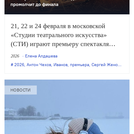
промолчит до финала
21, 22 и 24 февраля в московской
«Студии театрального искусства»
(СТИ) играют премьеру спектакля
художественного руководителя театра
Елена Алдашева
2026
Сергея Женовача «Чеховъ. Ивановъ.
2026
,
Антон Чехов
,
Иванов
,
премьера
,
Сергей Женовач
,
СТ
Слова. Слова. Слова».
НОВОСТИ