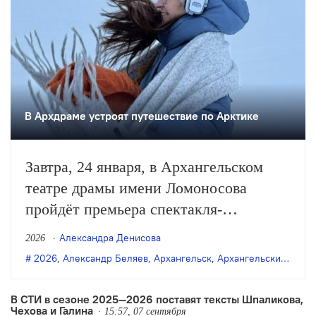
В Архдраме устроят путешествие по Арктике
Завтра, 24 января, в Архангельском
театре драмы имени Ломоносова
пройдёт премьера спектакля-
променада Георгия Диевского
Александра Денисова
2026
«Арктика за гранью фантастики» по
2026
,
Александр Беляев
,
Архангельск
,
Архангельский театр драмы
книге Александра Беляева «Под небом
Арктики».
В СТИ в сезоне 2025—2026 поставят тексты Шпаликова,
Чехова и Галина
15:57, 07 сентября