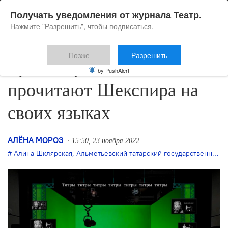
Получать уведомления от журнала Театр.
Нажмите "Разрешить", чтобы подписаться.
Позже
Разрешить
Три театра вместе
by PushAlert
прочитают Шекспира на
своих языках
АЛЁНА МОРОЗ
15:50, 23 ноября 2022
Алина Шклярская
,
Альметьевский татарский государственный драматический театр