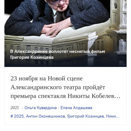
В Александринке воплотят неснятый фильм
Григория Козинцева
23 ноября на Новой сцене
Александринского театра пройдёт
премьера спектакля Никиты Кобелева
«Козинцев. Гоголиада». В основе
Ольга Кувардина
Елена Алдашева
2025
постановки — нереализованный
2025
,
Антон Оконешников
,
Григорий Козинцев
,
Никита Кобелев
замысел фильма Григория Козинцева
по «Петербургским повестям» Гоголя,