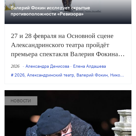
Валерий Фокин исследует скрытые
противоположности «Ревизора»
27 и 28 февраля на Основной сцене
Александринского театра пройдёт
премьера спектакля Валерия Фокина
«РЕВИЗОР с продолжением» по пьесе
Александра Денисова
Елена Алдашева
2026
Николая Гоголя.
2026
,
Александринский театр
,
Валерий Фокин
,
Николай Гоголь
НОВОСТИ