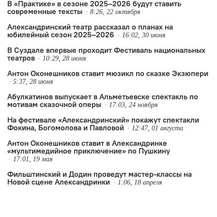
В «Практике» в сезоне 2025–2026 будут ставить
современные тексты
а также документальные и
8:26, 22 октября
Александринский театр рассказал о планах на
биографические материалы, связанные
юбилейный сезон 2025–2026
16:02, 30 июня
с режиссёром.
В Суздале впервые проходит Фестиваль национальных
театров
10:29, 28 июня
Антон Оконешников ставит мюзикл по сказке Экзюпери
5:37, 28 июня
Абулкатинов выпускает в Альметьевске спектакль по
мотивам сказочной оперы
17:03, 24 ноября
На фестивале «Александринский» покажут спектакли
Фокина, Богомолова и Павловой
12:47, 01 августа
Антон Оконешников ставит в Александринке
«мультимедийное приключение» по Пушкину
17:01, 19 мая
Фильштинский и Додин проведут мастер-классы на
Новой сцене Александринки
1:06, 18 апреля