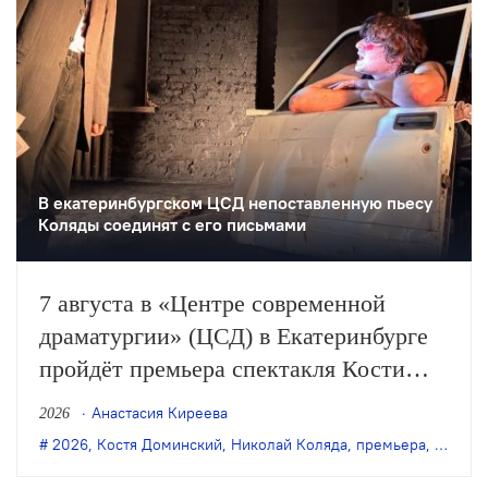
В екатеринбургском ЦСД непоставленную пьесу
Коляды соединят с его письмами
7 августа в «Центре современной
драматургии» (ЦСД) в Екатеринбурге
пройдёт премьера спектакля Кости
Доминского «Симонов и Кузнецов» по
Анастасия Киреева
2026
одноимённой пьесе Николая Коляды.
2026
,
Костя Доминский
,
Николай Коляда
,
премьера
,
Симоно