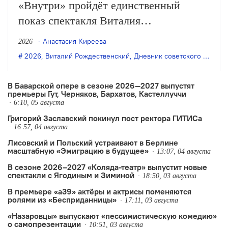
«Внутри» пройдёт единственный
показ спектакля Виталия
Рождественского «Дневник советского
Анастасия Киреева
2026
андеграунда» по книге Олега Цодикова
2026
,
Виталий Рождественский
,
Дневник советского андерграунда
«Дневник О.Ц.».
В Баварской опере в сезоне 2026—2027 выпустят
премьеры Гут, Черняков, Бархатов, Кастеллуччи
6:10, 05 августа
Григорий Заславский покинул пост ректора ГИТИСа
16:57, 04 августа
Лисовский и Польский устраивают в Берлине
масштабную «Эмиграцию в будущее»
13:07, 04 августа
В сезоне 2026–2027 «Коляда-театр» выпустит новые
спектакли с Ягодиным и Зиминой
18:50, 03 августа
В премьере «а39» актёры и актрисы поменяются
ролями из «Бесприданницы»
17:11, 03 августа
«Назаровцы» выпускают «пессимистическую комедию»
о самопрезентации
10:51, 03 августа