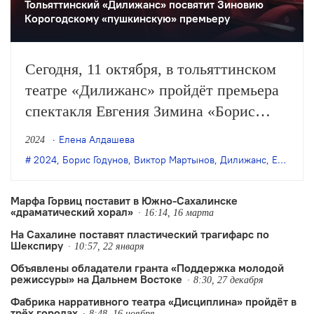
Тольяттинский «Дилижанс» посвятит Зиновию
Корогодскому «пушкинскую» премьеру
Сегодня, 11 октября, в тольяттинском
театре «Дилижанс» пройдёт премьера
спектакля Евгения Зимина «Борис
Годунов» по одноимённой пьесе
Елена Алдашева
2024
Пушкина. Перед показом в фойе
2024
,
Борис Годунов
,
Виктор Мартынов
,
Дилижанс
,
Евгений Зимин
театра будет открыта мемориальная
доска режиссёру и педагогу Зиновию
Марфа Горвиц поставит в Южно-Сахалинске
«драматический хорал»
Корогодскому.
16:14, 16 марта
На Сахалине поставят пластический трагифарс по
Шекспиру
10:57, 22 января
Объявлены обладатели гранта «Поддержка молодой
режиссуры» на Дальнем Востоке
8:30, 27 декабря
Фабрика нарративного театра «Дисциплина» пройдёт в
трёх городах
8:48, 16 ноября