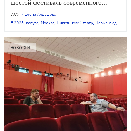
шестой фестиваль современного
театра «Новые люди». В афише —
Елена Алдашева
2025
более двух десятков спектаклей для
2025
,
калуга
,
Москва
,
Никитинский театр
,
Новые люди
,
Петр
детей и взрослых в диапазоне
от променада до стендапа в баре.
НОВОСТИ