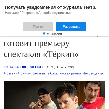
Получать уведомления от журнала Театр.
Нажмите "Разрешить", чтобы подписаться.
Позже
Разрешить
Сахалинский Чехов-центр
by PushAlert
готовит премьеру
спектакля «Тёркин»
ОКСАНА ЕФРЕМЕНКО
11:08, 31 мая 2019
Евгений Зимин
,
фестиваль Сахалинская рампа
,
Чехов-центр