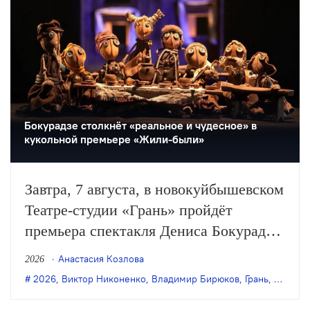
Бокурадзе столкнëт «реальное и чудесное» в
кукольной премьере «Жили-были»
Завтра, 7 августа, в новокуйбышевском
Театре-студии «Грань» пройдёт
премьера спектакля Дениса Бокурадзе
«Жили-были» по пьесе Владимира
Анастасия Козлова
2026
Бирюкова.
2026
,
Виктор Никоненко
,
Владимир Бирюков
,
Грань
,
Денис 