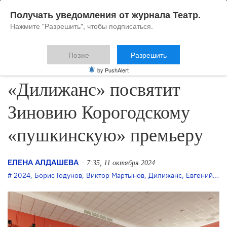
Получать уведомления от журнала Театр.
Нажмите "Разрешить", чтобы подписаться.
Позже
Разрешить
Тольяттинский
by PushAlert
«Дилижанс» посвятит
Зиновию Корогодскому
«пушкинскую» премьеру
ЕЛЕНА АЛДАШЕВА
7:35, 11 октября 2024
2024
,
Борис Годунов
,
Виктор Мартынов
,
Дилижанс
,
Евгений Зимин