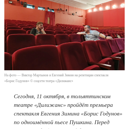
На фото — Виктор Мартынов и Евгений Зимин на репетиции спектакля
«Борис Годунов» © соцсети театра «Дилижанс»
Сегодня, 11 октября, в тольяттинском
театре «Дилижанс» пройдёт премьера
спектакля Евгения Зимина «Борис Годунов»
по одноимённой пьесе Пушкина. Перед