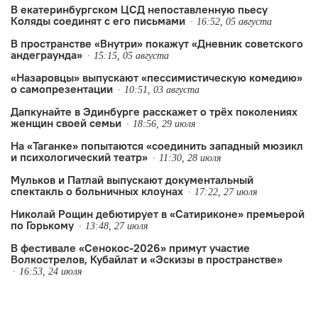
В екатеринбургском ЦСД непоставленную пьесу
Коляды соединят с его письмами
16:52, 05 августа
В пространстве «Внутри» покажут «Дневник советского
андеграунда»
15:15, 05 августа
«Назаровцы» выпускают «пессимистическую комедию»
о самопрезентации
10:51, 03 августа
Дапкунайте в Эдинбурге расскажет о трёх поколениях
женщин своей семьи
18:56, 29 июля
На «Таганке» попытаются «соединить западный мюзикл
и психологический театр»
11:30, 28 июля
Мульков и Патлай выпускают документальный
спектакль о больничных клоунах
17:22, 27 июля
Николай Рощин дебютирует в «Сатириконе» премьерой
по Горькому
13:48, 27 июля
В фестивале «Сенокос-2026» примут участие
Волкострелов, Кубайлат и «Эскизы в пространстве»
16:53, 24 июля