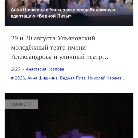
Анна Шишкина в Ульяновске создаëт уличную
адаптацию «Бедной Лизы»
29 и 30 августа Ульяновский
молодёжный театр имени
Александрова и уличный театр
«Странствующие куклы господина
Анастасия Козлова
2026
Пэжо» из Санкт-Петербурга покажут
2026
,
Анна Шишкина
,
Бедная Лиза
,
Николай Карамзин
,
пре
премьеру спектакля Анны Шишкиной
«Бедная Лиза» по одноимённой
повести Карамзина. Постановка
НОВОСТИ
станет одним из центральных событий
театрального фестиваля «Шаг на
улицу».