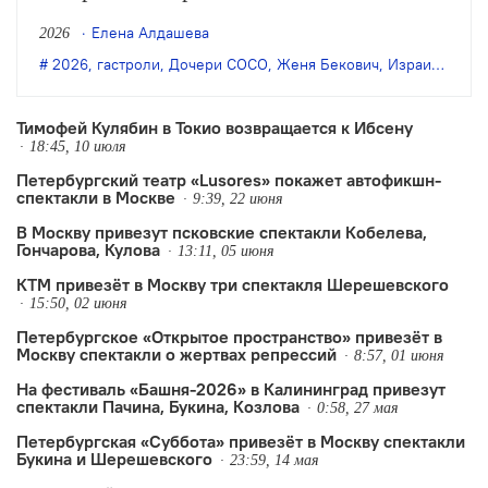
здесь впервые будет показано «Наше
Елена Алдашева
2026
сокровище» — авторский спектакль
2026
,
гастроли
,
Дочери СОСО
,
Женя Бекович
,
Израиль
,
Наш
создательницы «Дочерей СОСО» Жени
Беркович.
Тимофей Кулябин в Токио возвращается к Ибсену
18:45, 10 июля
Петербургский театр «Lusores» покажет автофикшн-
спектакли в Москве
9:39, 22 июня
В Москву привезут псковские спектакли Кобелева,
Гончарова, Кулова
13:11, 05 июня
КТМ привезёт в Москву три спектакля Шерешевского
15:50, 02 июня
Петербургское «Открытое пространство» привезёт в
Москву спектакли о жертвах репрессий
8:57, 01 июня
На фестиваль «Башня-2026» в Калининград привезут
спектакли Пачина, Букина, Козлова
0:58, 27 мая
Петербургская «Суббота» привезёт в Москву спектакли
Букина и Шерешевского
23:59, 14 мая