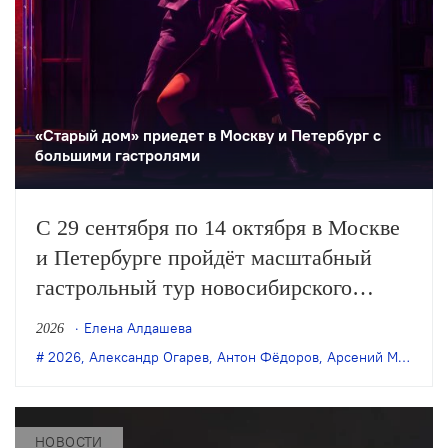
«Старый дом» приедет в Москву и Петербург с
большими гастролями
С 29 сентября по 14 октября в Москве
и Петербурге пройдёт масштабный
гастрольный тур новосибирского
«Старого дома». Театр представит пять
Елена Алдашева
2026
спектаклей последних лет: в обеих
2026
,
Александр Огарев
,
Антон Фёдоров
,
Арсений Мещеряков
столицах покажут постановки Саши
Золотовицкого и Арсения Мещерякова,
а в Москве также можно будет
НОВОСТИ