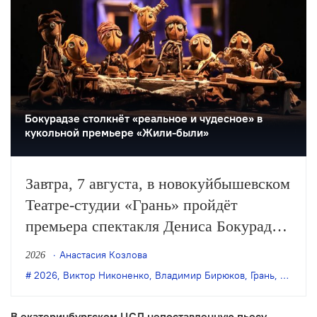
Бокурадзе столкнëт «реальное и чудесное» в
кукольной премьере «Жили-были»
Завтра, 7 августа, в новокуйбышевском
Театре-студии «Грань» пройдёт
премьера спектакля Дениса Бокурадзе
«Жили-были» по пьесе Владимира
Анастасия Козлова
2026
Бирюкова.
2026
,
Виктор Никоненко
,
Владимир Бирюков
,
Грань
,
Денис 
В екатеринбургском ЦСД непоставленную пьесу