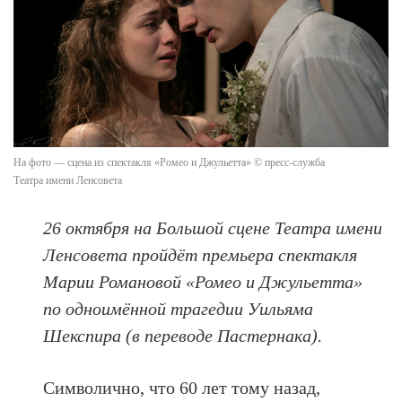
На фото — сцена из спектакля «Ромео и Джульетта» © пресс-служба
Театра имени Ленсовета
26 октября на Большой сцене Театра имени
Ленсовета пройдёт премьера спектакля
Марии Романовой «Ромео и Джульетта»
по одноимённой трагедии Уильяма
Шекспира (в переводе Пастернака).
Символично, что 60 лет тому назад,