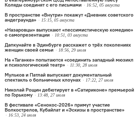
Коляды соединят с его письмами
16:52, 05 августа
В пространстве «Внутри» покажут «Дневник советского
андеграунда»
15:15, 05 августа
«Назаровцы» выпускают «пессимистическую комедию»
о самопрезентации
10:51, 03 августа
Дапкунайте в Эдинбурге расскажет о трёх поколениях
женщин своей семьи
18:56, 29 июля
На «Таганке» попытаются «соединить западный мюзикл
и психологический театр»
11:30, 28 июля
Мульков и Патлай выпускают документальный
спектакль о больничных клоунах
17:22, 27 июля
Николай Рощин дебютирует в «Сатириконе» премьерой
по Горькому
13:48, 27 июля
В фестивале «Сенокос-2026» примут участие
Волкострелов, Кубайлат и «Эскизы в пространстве»
16:53, 24 июля