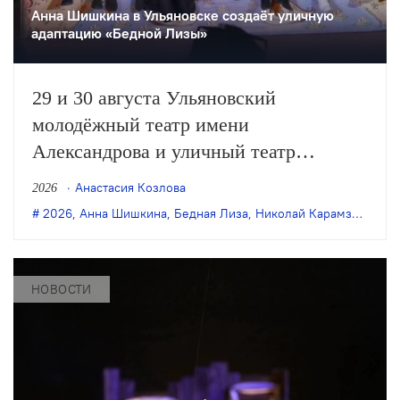
Анна Шишкина в Ульяновске создаëт уличную
адаптацию «Бедной Лизы»
29 и 30 августа Ульяновский
молодёжный театр имени
Александрова и уличный театр
«Странствующие куклы господина
Анастасия Козлова
2026
Пэжо» из Санкт-Петербурга покажут
2026
,
Анна Шишкина
,
Бедная Лиза
,
Николай Карамзин
,
пре
премьеру спектакля Анны Шишкиной
«Бедная Лиза» по одноимённой
повести Карамзина. Постановка
НОВОСТИ
станет одним из центральных событий
театрального фестиваля «Шаг на
улицу».