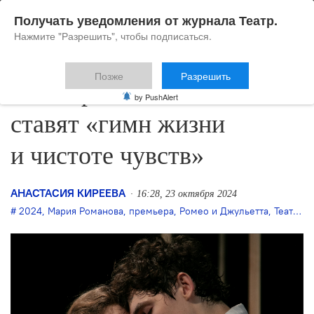
Получать уведомления от журнала Театр.
Нажмите "Разрешить", чтобы подписаться.
Позже
Разрешить
В Театре имени Ленсовета
by PushAlert
ставят «гимн жизни
и чистоте чувств»
АНАСТАСИЯ КИРЕЕВА
16:28, 23 октября 2024
2024
,
Мария Романова
,
премьера
,
Ромео и Джульетта
,
Театр имени Ленсовета