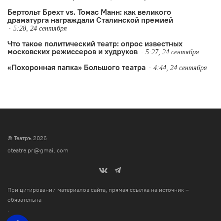
Бертольт Брехт vs. Томас Манн: как великого
драматурга награждали Сталинской премией
5:28, 24 сентября
Что такое политический театр: опрос известных
московских режиссеров и худруков
5:27, 24 сентября
«Похоронная папка» Большого театра
4:44, 24 сентября
© Театръ 2026
oteatre.pr@gmail.com
При цитировании материалов сайта, прямая ссылка на источник –
обязательна
.